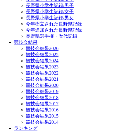
長野県小学生記録/男子
長野県小学生記録/女子
長野県小学生記録/男女
今年樹立された長野県記録
今年追加された長野県記録
長野県選手権・歴代記録
競技会結果
競技会結果2026
競技会結果2025
競技会結果2024
競技会結果2023
競技会結果2022
競技会結果2021
競技会結果2020
競技会結果2019
競技会結果2018
競技会結果2017
競技会結果2016
競技会結果2015
競技会結果2014
ランキング