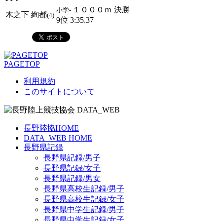
１０００ｍ 決勝
小学-
木之下 絢都
(4)
9位 3:35.37
PAGETOP
利用規約
このサイトについて
長野陸協HOME
DATA_WEB HOME
長野県記録
長野県記録/男子
長野県記録/女子
長野県記録/男女
長野県高校生記録/男子
長野県高校生記録/女子
長野県中学生記録/男子
長野県中学生記録/女子