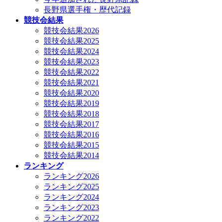
長野県選手権・歴代記録
競技会結果
競技会結果2026
競技会結果2025
競技会結果2024
競技会結果2023
競技会結果2022
競技会結果2021
競技会結果2020
競技会結果2019
競技会結果2018
競技会結果2017
競技会結果2016
競技会結果2015
競技会結果2014
ランキング
ランキング2026
ランキング2025
ランキング2024
ランキング2023
ランキング2022