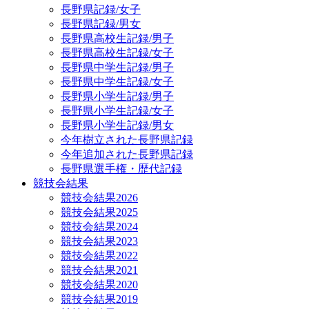
長野県記録/女子
長野県記録/男女
長野県高校生記録/男子
長野県高校生記録/女子
長野県中学生記録/男子
長野県中学生記録/女子
長野県小学生記録/男子
長野県小学生記録/女子
長野県小学生記録/男女
今年樹立された長野県記録
今年追加された長野県記録
長野県選手権・歴代記録
競技会結果
競技会結果2026
競技会結果2025
競技会結果2024
競技会結果2023
競技会結果2022
競技会結果2021
競技会結果2020
競技会結果2019