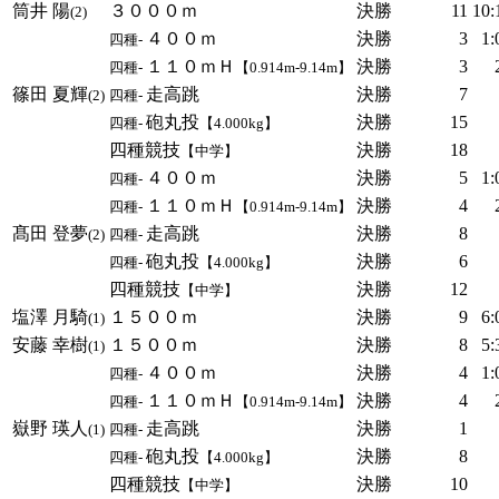
筒井 陽
３０００ｍ
決勝
11
10:
(2)
４００ｍ
決勝
3
1:
四種-
１１０ｍＨ
決勝
3
四種-
【0.914m-9.14m】
篠田 夏輝
走高跳
決勝
7
(2)
四種-
砲丸投
決勝
15
四種-
【4.000kg】
四種競技
決勝
18
【中学】
４００ｍ
決勝
5
1:
四種-
１１０ｍＨ
決勝
4
四種-
【0.914m-9.14m】
髙田 登夢
走高跳
決勝
8
(2)
四種-
砲丸投
決勝
6
四種-
【4.000kg】
四種競技
決勝
12
【中学】
塩澤 月騎
１５００ｍ
決勝
9
6:
(1)
安藤 幸樹
１５００ｍ
決勝
8
5:
(1)
４００ｍ
決勝
4
1:
四種-
１１０ｍＨ
決勝
4
四種-
【0.914m-9.14m】
嶽野 瑛人
走高跳
決勝
1
(1)
四種-
砲丸投
決勝
8
四種-
【4.000kg】
四種競技
決勝
10
【中学】