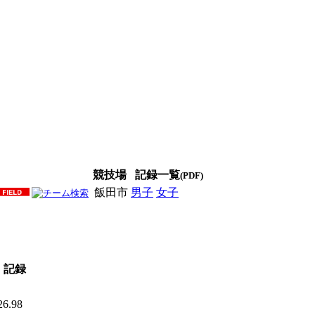
競技場
記録一覧
(PDF)
飯田市
男子
女子
男女
記録
26.98