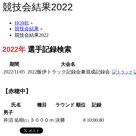
競技会結果2022
HOME
»
競技会結果
»
競技会結果2022
2022年
選手記録検索
期間
大会名
2022/11/05
2022飯伊トラック記録会兼混成記録会
【赤穂中】
氏名
種目
ラウンド
順位
記録
男子
井沼 佑樹
３０００ｍ
決勝
8
10:00.80
(1)