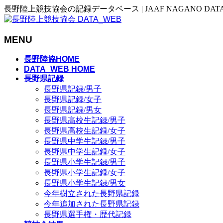
長野陸上競技協会の記録データベース | JAAF NAGANO DAT
MENU
メ
長野陸協HOME
ニ
DATA_WEB HOME
長野県記録
ュ
長野県記録/男子
ー
長野県記録/女子
を
長野県記録/男女
飛
長野県高校生記録/男子
ば
長野県高校生記録/女子
す
長野県中学生記録/男子
長野県中学生記録/女子
長野県小学生記録/男子
長野県小学生記録/女子
長野県小学生記録/男女
今年樹立された長野県記録
今年追加された長野県記録
長野県選手権・歴代記録