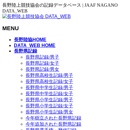
長野陸上競技協会の記録データベース | JAAF NAGANO
DATA_WEB
MENU
メ
長野陸協HOME
ニ
DATA_WEB HOME
長野県記録
ュ
長野県記録/男子
ー
長野県記録/女子
を
長野県記録/男女
飛
長野県高校生記録/男子
ば
長野県高校生記録/女子
す
長野県中学生記録/男子
長野県中学生記録/女子
長野県小学生記録/男子
長野県小学生記録/女子
長野県小学生記録/男女
今年樹立された長野県記録
今年追加された長野県記録