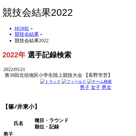
競技会結果2022
HOME
»
競技会結果
»
競技会結果2022
2022年
選手記録検索
2022/05/21
第39回北信地区小学生陸上競技大会 【長野市営】
男子
女子
男女
【篠ﾉ井東小】
種目・ラウンド
氏名
順位・記録
男子