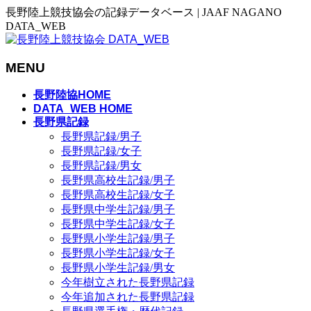
長野陸上競技協会の記録データベース | JAAF NAGANO
DATA_WEB
MENU
メ
長野陸協HOME
ニ
DATA_WEB HOME
長野県記録
ュ
長野県記録/男子
ー
長野県記録/女子
を
長野県記録/男女
飛
長野県高校生記録/男子
ば
長野県高校生記録/女子
す
長野県中学生記録/男子
長野県中学生記録/女子
長野県小学生記録/男子
長野県小学生記録/女子
長野県小学生記録/男女
今年樹立された長野県記録
今年追加された長野県記録