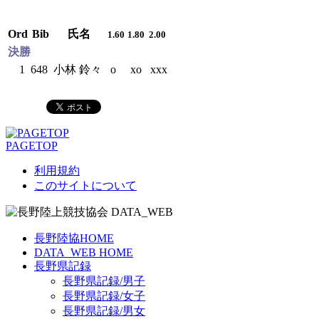
Ord
Bib
氏名
1.60
1.80
2.00
決勝
1
648
小林 鈴々
o
xo
xxx
PAGETOP
利用規約
このサイトについて
長野陸協HOME
DATA_WEB HOME
長野県記録
長野県記録/男子
長野県記録/女子
長野県記録/男女