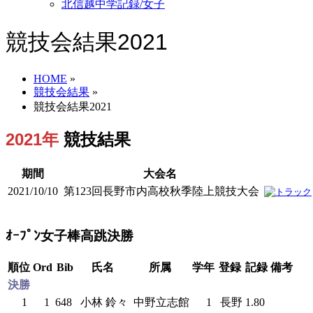
北信越中学記録/女子
競技会結果2021
HOME
»
競技会結果
»
競技会結果2021
2021年
競技結果
期間
大会名
2021/10/10
第123回長野市内高校秋季陸上競技大会
ｵｰﾌﾟﾝ女子棒高跳決勝
順位
Ord
Bib
氏名
所属
学年
登録
記録
備考
決勝
1
1
648
小林 鈴々
中野立志館
1
長野
1.80