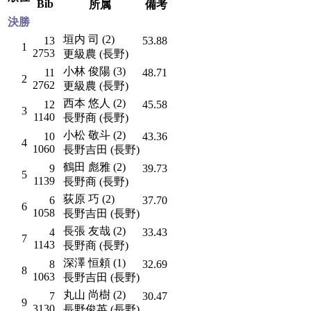
Bib
所属
備考
決勝
垣内 司 (2)
13
53.88
1
2753
更級農 (長野)
小林 俊陽 (3)
11
48.71
2
2762
更級農 (長野)
西本 悠人 (2)
12
45.58
3
1140
長野商 (長野)
小松 敬斗 (2)
10
43.36
4
1060
長野吉田 (長野)
鶴田 彪雅 (2)
9
39.73
5
1139
長野商 (長野)
荻原 巧 (2)
6
37.70
6
1058
長野吉田 (長野)
長張 友哉 (2)
4
33.43
7
1143
長野商 (長野)
深澤 恒頼 (1)
8
32.69
8
1063
長野吉田 (長野)
丸山 尚樹 (2)
7
30.47
9
3130
長野俊英 (長野)