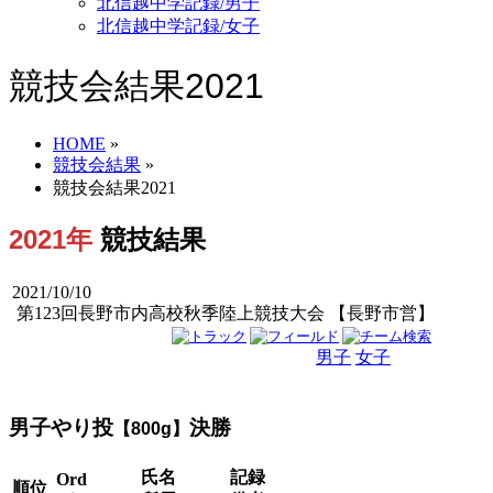
北信越中学記録/男子
北信越中学記録/女子
競技会結果2021
HOME
»
競技会結果
»
競技会結果2021
2021年
競技結果
2021/10/10
第123回長野市内高校秋季陸上競技大会 【長野市営】
男子
女子
男女
男子やり投
決勝
【800g】
氏名
記録
Ord
順位