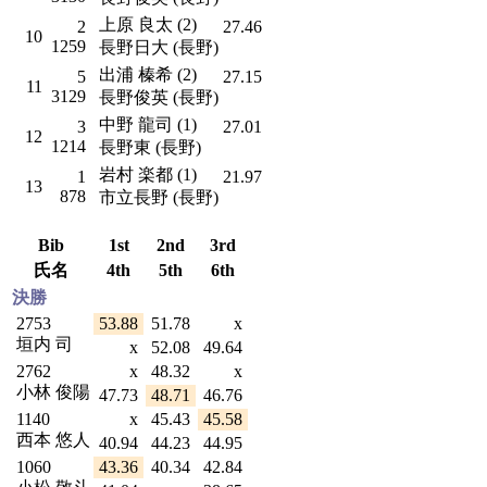
上原 良太 (2)
2
27.46
10
1259
長野日大 (長野)
出浦 榛希 (2)
5
27.15
11
3129
長野俊英 (長野)
中野 龍司 (1)
3
27.01
12
1214
長野東 (長野)
岩村 楽都 (1)
1
21.97
13
878
市立長野 (長野)
Bib
1st
2nd
3rd
氏名
4th
5th
6th
決勝
2753
53.88
51.78
x
垣内 司
x
52.08
49.64
2762
x
48.32
x
小林 俊陽
47.73
48.71
46.76
1140
x
45.43
45.58
西本 悠人
40.94
44.23
44.95
1060
43.36
40.34
42.84