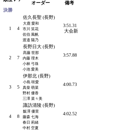
オーダー
備考
決勝
佐久長聖 (長野)
大鹿 愛和
3:51.31
1
4
市川 笑花
大会新
佐伯 風帆
渡邉 陽乃
長野日大 (長野)
髙藤 世那
3:57.88
2
7
内藤 理木
小林 弓珠
小池 愛美
伊那北 (長野)
小島 咲愛
4:00.73
3
5
真柴 萌菜
野村 優香
三澤 菜々美
諏訪清陵 (長野)
飯澤 優里
4:02.52
4
8
藤森 七海
春日 莉緒
中村 空夏