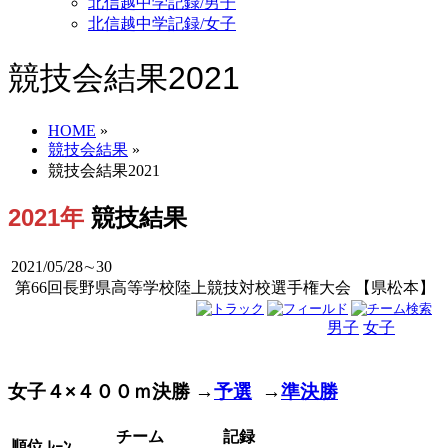
北信越中学記録/男子
北信越中学記録/女子
競技会結果2021
HOME
»
競技会結果
»
競技会結果2021
2021年
競技結果
2021/05/28∼30
第66回長野県高等学校陸上競技対校選手権大会 【県松本】
男子
女子
男女
女子４×４００ｍ決勝 →
予選
→
準決勝
チーム
記録
順位
ﾚｰﾝ