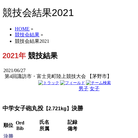
競技会結果2021
HOME
»
競技会結果
»
競技会結果2021
2021年
競技結果
2021/06/27
第4回諏訪市・富士見町陸上競技大会 【茅野市】
男子
女子
男女
中学女子砲丸投
決勝
【2.721kg】
氏名
記録
Ord
順位
Bib
所属
備考
決勝