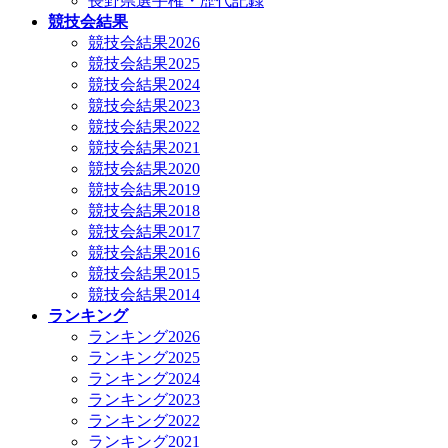
長野県選手権・歴代記録
競技会結果
競技会結果2026
競技会結果2025
競技会結果2024
競技会結果2023
競技会結果2022
競技会結果2021
競技会結果2020
競技会結果2019
競技会結果2018
競技会結果2017
競技会結果2016
競技会結果2015
競技会結果2014
ランキング
ランキング2026
ランキング2025
ランキング2024
ランキング2023
ランキング2022
ランキング2021