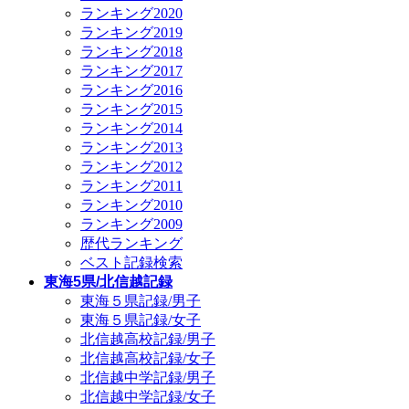
ランキング2020
ランキング2019
ランキング2018
ランキング2017
ランキング2016
ランキング2015
ランキング2014
ランキング2013
ランキング2012
ランキング2011
ランキング2010
ランキング2009
歴代ランキング
ベスト記録検索
東海5県/北信越記録
東海５県記録/男子
東海５県記録/女子
北信越高校記録/男子
北信越高校記録/女子
北信越中学記録/男子
北信越中学記録/女子