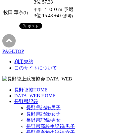
3位 57.33
１００ｍ 予選
中学-
牧田 華奈
(1)
3位 15.48 +4.0
(参考)
PAGETOP
利用規約
このサイトについて
長野陸協HOME
DATA_WEB HOME
長野県記録
長野県記録/男子
長野県記録/女子
長野県記録/男女
長野県高校生記録/男子
長野県高校生記録/女子