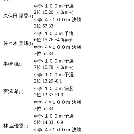
１００ｍ 予選
中学-
2位 15.20 +4.0
(参考)
久保田 陽香
(1)
４×１００ｍ 決勝
中学-
3位 57.33
１００ｍ 予選
中学-
6位 15.76 +4.0
(参考)
佐々木 美緒
(1)
４×１００ｍ 決勝
中学-
3位 57.33
１００ｍ 予選
中学-
半崎 楓
(1)
7位 15.78 +4.0
(参考)
１００ｍ 予選
中学-
2位 13.29 -0.1
１００ｍ 決勝
中学-
宮澤 希
(1)
2位 13.37 +1.9
４×１００ｍ 決勝
中学-
3位 57.33
１００ｍ 予選
中学-
5位 14.83 +0.9
林 亜優香
(1)
４×１００ｍ 決勝
中学-