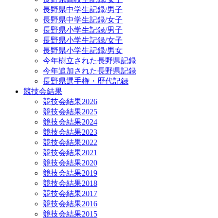
長野県中学生記録/男子
長野県中学生記録/女子
長野県小学生記録/男子
長野県小学生記録/女子
長野県小学生記録/男女
今年樹立された長野県記録
今年追加された長野県記録
長野県選手権・歴代記録
競技会結果
競技会結果2026
競技会結果2025
競技会結果2024
競技会結果2023
競技会結果2022
競技会結果2021
競技会結果2020
競技会結果2019
競技会結果2018
競技会結果2017
競技会結果2016
競技会結果2015