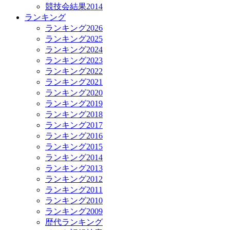
競技会結果2014
ランキング
ランキング2026
ランキング2025
ランキング2024
ランキング2023
ランキング2022
ランキング2021
ランキング2020
ランキング2019
ランキング2018
ランキング2017
ランキング2016
ランキング2015
ランキング2014
ランキング2013
ランキング2012
ランキング2011
ランキング2010
ランキング2009
歴代ランキング