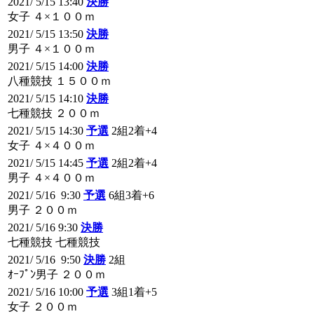
2021/ 5/15 13:40
決勝
女子 ４×１００ｍ
2021/ 5/15 13:50
決勝
男子 ４×１００ｍ
2021/ 5/15 14:00
決勝
八種競技 １５００ｍ
2021/ 5/15 14:10
決勝
七種競技 ２００ｍ
2021/ 5/15 14:30
予選
2組2着+4
女子 ４×４００ｍ
2021/ 5/15 14:45
予選
2組2着+4
男子 ４×４００ｍ
2021/ 5/16 9:30
予選
6組3着+6
男子 ２００ｍ
2021/ 5/16 9:30
決勝
七種競技 七種競技
2021/ 5/16 9:50
決勝
2組
ｵｰﾌﾟﾝ男子 ２００ｍ
2021/ 5/16 10:00
予選
3組1着+5
女子 ２００ｍ