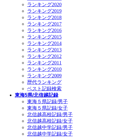
ランキング2020
ランキング2019
ランキング2018
ランキング2017
ランキング2016
ランキング2015
ランキング2014
ランキング2013
ランキング2012
ランキング2011
ランキング2010
ランキング2009
歴代ランキング
ベスト記録検索
東海5県/北信越記録
東海５県記録/男子
東海５県記録/女子
北信越高校記録/男子
北信越高校記録/女子
北信越中学記録/男子
北信越中学記録/女子