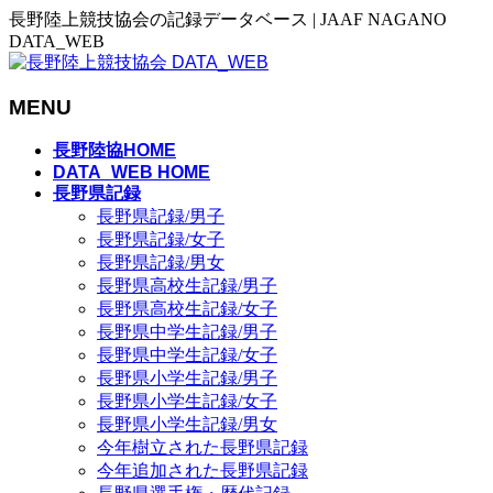
長野陸上競技協会の記録データベース | JAAF NAGANO
DATA_WEB
MENU
メ
長野陸協HOME
ニ
DATA_WEB HOME
長野県記録
ュ
長野県記録/男子
ー
長野県記録/女子
を
長野県記録/男女
飛
長野県高校生記録/男子
ば
長野県高校生記録/女子
す
長野県中学生記録/男子
長野県中学生記録/女子
長野県小学生記録/男子
長野県小学生記録/女子
長野県小学生記録/男女
今年樹立された長野県記録
今年追加された長野県記録