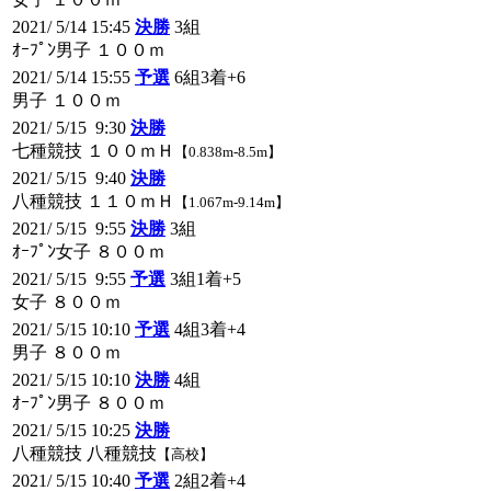
2021/ 5/14 15:45
決勝
3組
ｵｰﾌﾟﾝ男子 １００ｍ
2021/ 5/14 15:55
予選
6組3着+6
男子 １００ｍ
2021/ 5/15 9:30
決勝
七種競技 １００ｍＨ
【0.838m-8.5m】
2021/ 5/15 9:40
決勝
八種競技 １１０ｍＨ
【1.067m-9.14m】
2021/ 5/15 9:55
決勝
3組
ｵｰﾌﾟﾝ女子 ８００ｍ
2021/ 5/15 9:55
予選
3組1着+5
女子 ８００ｍ
2021/ 5/15 10:10
予選
4組3着+4
男子 ８００ｍ
2021/ 5/15 10:10
決勝
4組
ｵｰﾌﾟﾝ男子 ８００ｍ
2021/ 5/15 10:25
決勝
八種競技 八種競技
【高校】
2021/ 5/15 10:40
予選
2組2着+4