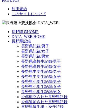
PAGETOP
利用規約
このサイトについて
長野陸協HOME
DATA_WEB HOME
長野県記録
長野県記録/男子
長野県記録/女子
長野県記録/男女
長野県高校生記録/男子
長野県高校生記録/女子
長野県中学生記録/男子
長野県中学生記録/女子
長野県小学生記録/男子
長野県小学生記録/女子
長野県小学生記録/男女
今年樹立された長野県記録
今年追加された長野県記録
長野県選手権・歴代記録