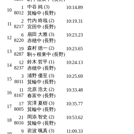
中谷 純 (3)
1
10:14.89
10
8012
箕輪中 (長野)
竹内 柊哉 (2)
2
10:19.31
11
8217
宮田中 (長野)
扇田 大雅 (3)
6
10:23.23
12
8220
赤穂中 (長野)
森村 徳一 (2)
19
10:23.65
13
8287
駒ヶ根東中 (長野)
鈴木 哲平 (1)
12
10:24.13
14
8237
赤穂中 (長野)
浦野 優至 (3)
3
10:25.69
15
8011
箕輪中 (長野)
北原 浩太 (2)
11
10:33.48
16
8167
春富中 (長野)
宮澤 夏樹 (3)
17
10:35.77
17
8005
箕輪中 (長野)
岡添 智史 (2)
21
10:53.62
18
8016
箕輪中 (長野)
岩波 颯真 (3)
9
11:09.33
19