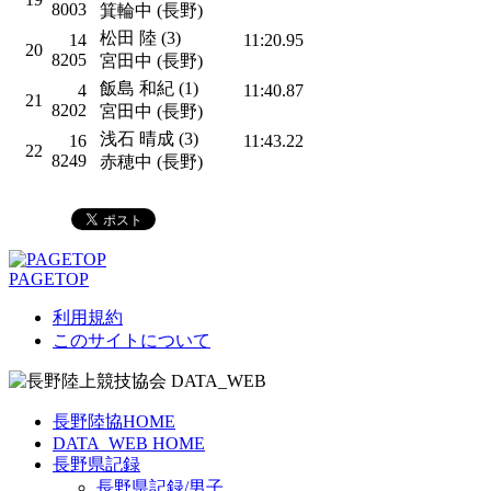
8003
箕輪中 (長野)
松田 陸 (3)
14
11:20.95
20
8205
宮田中 (長野)
飯島 和紀 (1)
4
11:40.87
21
8202
宮田中 (長野)
浅石 晴成 (3)
16
11:43.22
22
8249
赤穂中 (長野)
PAGETOP
利用規約
このサイトについて
長野陸協HOME
DATA_WEB HOME
長野県記録
長野県記録/男子