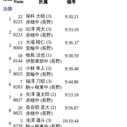
Num
所属
備考
決勝
保科 大樹 (3)
22
9:30.21
1
8225
赤穂中 (長野)
出澤 周大 (3)
10
9:33.19
2
8223
赤穂中 (長野)
大場 晴仁 (3)
13
9:36.37
3
8000
箕輪中 (長野)
牧島 涼也 (1)
18
9:38.59
4
8144
伊那東部中 (長野)
小林 隼人 (2)
15
9:39.48
5
8015
箕輪中 (長野)
福澤 刀耶 (3)
7
9:44.86
6
8283
駒ヶ根東中 (長野)
矢澤 蓮太郎 (2)
8
9:53.18
7
8827
赤穂中 (長野)
長谷部 直大 (2)
20
9:56.87
8
8825
赤穂中 (長野)
滝澤 晟斗 (3)
5
10:10.44
9
8259
駒ヶ根東中 (長野)