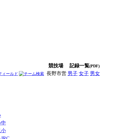
競技場
記録一覧
(PDF)
長野市営
男子
女子
男女
小
小中
里小
JRC