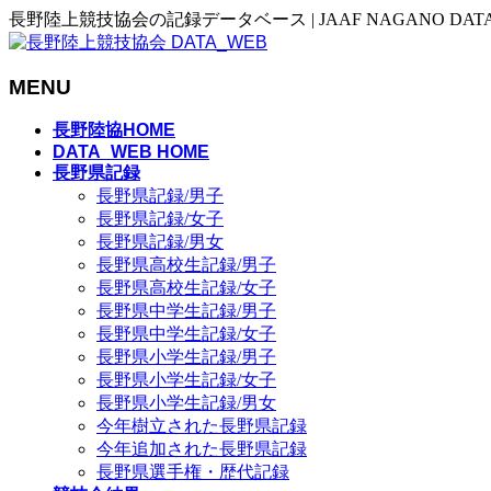
長野陸上競技協会の記録データベース | JAAF NAGANO DAT
MENU
メ
長野陸協HOME
ニ
DATA_WEB HOME
長野県記録
ュ
長野県記録/男子
ー
長野県記録/女子
を
長野県記録/男女
飛
長野県高校生記録/男子
ば
長野県高校生記録/女子
す
長野県中学生記録/男子
長野県中学生記録/女子
長野県小学生記録/男子
長野県小学生記録/女子
長野県小学生記録/男女
今年樹立された長野県記録
今年追加された長野県記録
長野県選手権・歴代記録