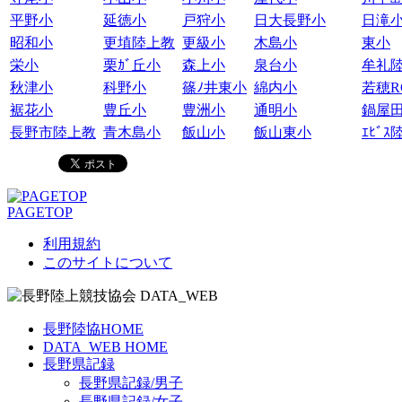
平野小
延徳小
戸狩小
日大長野小
日滝
昭和小
更埴陸上教
更級小
木島小
東小
栄小
栗ｶﾞ丘小
森上小
泉台小
牟礼陸
秋津小
科野小
篠ﾉ井東小
綿内小
若穂RC
裾花小
豊丘小
豊洲小
通明小
鍋屋
長野市陸上教
青木島小
飯山小
飯山東小
ｴﾋﾞ
PAGETOP
利用規約
このサイトについて
長野陸協HOME
DATA_WEB HOME
長野県記録
長野県記録/男子
長野県記録/女子