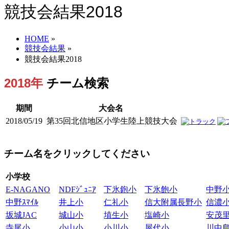
競技会結果2018
HOME
»
競技会結果
»
競技会結果2018
2018年
チーム検索
期間
大会名
2018/05/19
第35回北信地区小学生陸上競技大会
チーム名をクリックしてください
小学校
E-NAGANO
NDFｼﾞｭﾆｱ
下氷鉋小
下氷飽小
中野
中野ｽﾏｲﾙ
井上小
仁礼小
信大附属長野小
信濃
坂城JAC
城山小
埴生小
塩崎小
安茂
寺尾小
小山小
小川小
屋代小
川中島