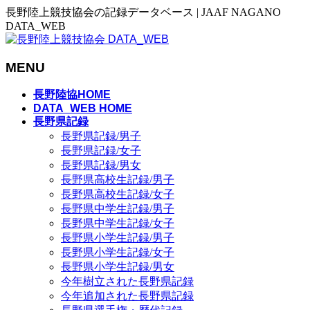
長野陸上競技協会の記録データベース | JAAF NAGANO
DATA_WEB
MENU
メ
長野陸協HOME
ニ
DATA_WEB HOME
長野県記録
ュ
長野県記録/男子
ー
長野県記録/女子
を
長野県記録/男女
飛
長野県高校生記録/男子
ば
長野県高校生記録/女子
す
長野県中学生記録/男子
長野県中学生記録/女子
長野県小学生記録/男子
長野県小学生記録/女子
長野県小学生記録/男女
今年樹立された長野県記録
今年追加された長野県記録