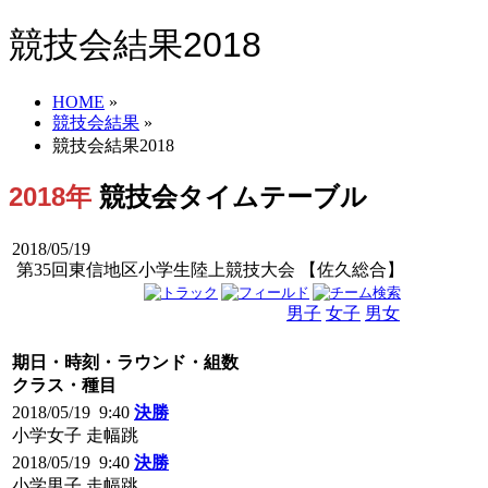
競技会結果2018
HOME
»
競技会結果
»
競技会結果2018
2018年
競技会タイムテーブル
2018/05/19
第35回東信地区小学生陸上競技大会 【佐久総合】
男子
女子
男女
期日・時刻・ラウンド・組数
クラス・種目
2018/05/19 9:40
決勝
小学女子 走幅跳
2018/05/19 9:40
決勝
小学男子 走幅跳