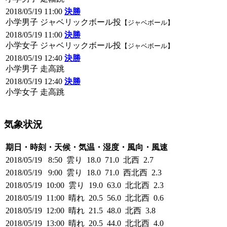
2018/05/19 11:00
決勝
小学男子 ジャベリックボール投
【ジャベボール】
2018/05/19 11:00
決勝
小学女子 ジャベリックボール投
【ジャベボール】
2018/05/19 12:40
決勝
小学男子 走高跳
2018/05/19 12:40
決勝
小学女子 走高跳
気象状況
期日・時刻・天候・気温・湿度・風向・風速
2018/05/19 8:50 雲り 18.0 71.0 北西 2.7
2018/05/19 9:00 雲り 18.0 71.0 西北西 2.3
2018/05/19 10:00 雲り 19.0 63.0 北北西 2.3
2018/05/19 11:00 晴れ 20.5 56.0 北北西 0.6
2018/05/19 12:00 晴れ 21.5 48.0 北西 3.8
2018/05/19 13:00 晴れ 20.5 44.0 北北西 4.0