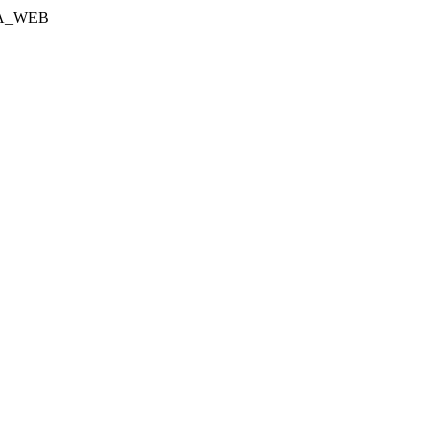
A_WEB