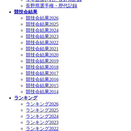
長野県選手権・歴代記録
競技会結果
競技会結果2026
競技会結果2025
競技会結果2024
競技会結果2023
競技会結果2022
競技会結果2021
競技会結果2020
競技会結果2019
競技会結果2018
競技会結果2017
競技会結果2016
競技会結果2015
競技会結果2014
ランキング
ランキング2026
ランキング2025
ランキング2024
ランキング2023
ランキング2022