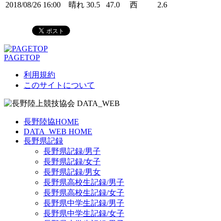
2018/08/26
16:00
晴れ
30.5
47.0
西
2.6
PAGETOP
利用規約
このサイトについて
長野陸協HOME
DATA_WEB HOME
長野県記録
長野県記録/男子
長野県記録/女子
長野県記録/男女
長野県高校生記録/男子
長野県高校生記録/女子
長野県中学生記録/男子
長野県中学生記録/女子