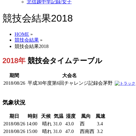
北信越中学記録/女子
競技会結果2018
HOME
»
競技会結果
»
競技会結果2018
2018年
競技会タイムテーブル
期間
大会名
2018/08/26
平成30年度第6回チャレンジ記録会茅野
気象状況
期日
時刻
天候
気温
湿度
風向
風速
2018/08/26
14:00
晴れ
31.0
43.0
西
3.4
2018/08/26
15:00
晴れ
31.0
47.0
西南西
3.2