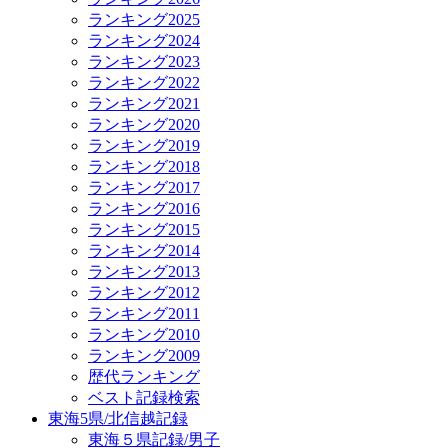
ランキング2025
ランキング2024
ランキング2023
ランキング2022
ランキング2021
ランキング2020
ランキング2019
ランキング2018
ランキング2017
ランキング2016
ランキング2015
ランキング2014
ランキング2013
ランキング2012
ランキング2011
ランキング2010
ランキング2009
歴代ランキング
ベスト記録検索
東海5県/北信越記録
東海５県記録/男子