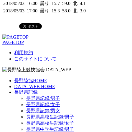
2018/05/03 16:00 曇り 15.7 59.0 北 4.1
2018/05/03 17:00 曇り 15.3 58.0 北 3.0
PAGETOP
利用規約
このサイトについて
長野陸協HOME
DATA_WEB HOME
長野県記録
長野県記録/男子
長野県記録/女子
長野県記録/男女
長野県高校生記録/男子
長野県高校生記録/女子
長野県中学生記録/男子