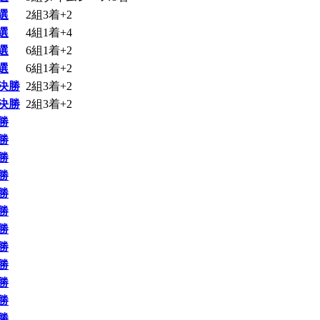
選
2組3着+2
選
4組1着+4
選
6組1着+2
選
6組1着+2
決勝
2組3着+2
決勝
2組3着+2
勝
勝
勝
勝
勝
勝
勝
勝
勝
勝
勝
勝