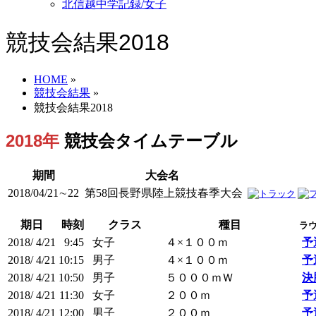
北信越中学記録/女子
競技会結果2018
HOME
»
競技会結果
»
競技会結果2018
2018年
競技会タイムテーブル
期間
大会名
2018/04/21∼22
第58回長野県陸上競技春季大会
期日
時刻
クラス
種目
ラ
2018/ 4/21
9:45
女子
４×１００ｍ
予
2018/ 4/21
10:15
男子
４×１００ｍ
予
2018/ 4/21
10:50
男子
５０００ｍＷ
決
2018/ 4/21
11:30
女子
２００ｍ
予
2018/ 4/21
12:00
男子
２００ｍ
予