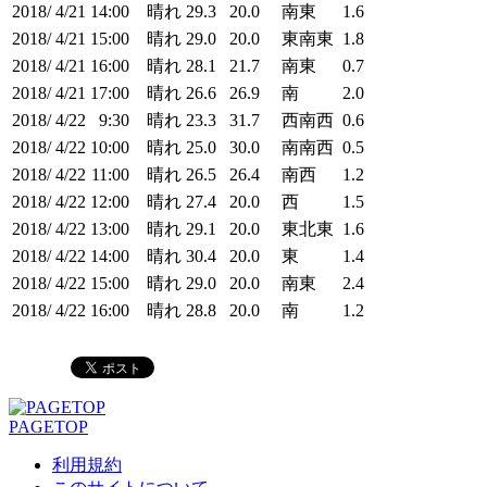
2018/ 4/21
14:00
晴れ
29.3
20.0
南東
1.6
2018/ 4/21
15:00
晴れ
29.0
20.0
東南東
1.8
2018/ 4/21
16:00
晴れ
28.1
21.7
南東
0.7
2018/ 4/21
17:00
晴れ
26.6
26.9
南
2.0
2018/ 4/22
9:30
晴れ
23.3
31.7
西南西
0.6
2018/ 4/22
10:00
晴れ
25.0
30.0
南南西
0.5
2018/ 4/22
11:00
晴れ
26.5
26.4
南西
1.2
2018/ 4/22
12:00
晴れ
27.4
20.0
西
1.5
2018/ 4/22
13:00
晴れ
29.1
20.0
東北東
1.6
2018/ 4/22
14:00
晴れ
30.4
20.0
東
1.4
2018/ 4/22
15:00
晴れ
29.0
20.0
南東
2.4
2018/ 4/22
16:00
晴れ
28.8
20.0
南
1.2
PAGETOP
利用規約