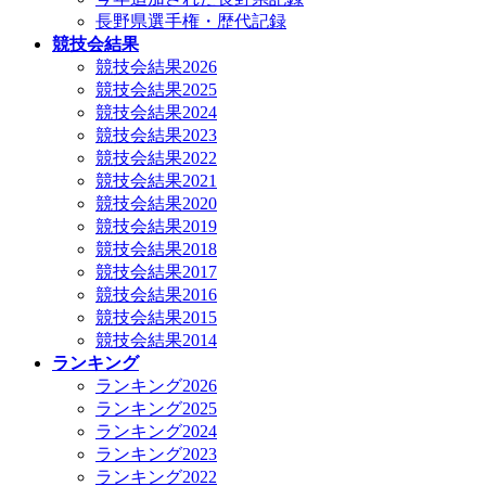
長野県選手権・歴代記録
競技会結果
競技会結果2026
競技会結果2025
競技会結果2024
競技会結果2023
競技会結果2022
競技会結果2021
競技会結果2020
競技会結果2019
競技会結果2018
競技会結果2017
競技会結果2016
競技会結果2015
競技会結果2014
ランキング
ランキング2026
ランキング2025
ランキング2024
ランキング2023
ランキング2022