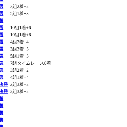
選
3組2着+2
選
5組1着+3
勝
選
10組1着+6
選
10組1着+6
選
4組2着+4
選
3組3着+3
選
5組1着+3
選
7組タイムレース8着
選
3組2着+2
選
4組1着+4
決勝
2組3着+2
決勝
2組3着+2
勝
勝
勝
勝
勝