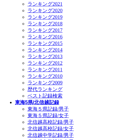
ランキング2021
ランキング2020
ランキング2019
ランキング2018
ランキング2017
ランキング2016
ランキング2015
ランキング2014
ランキング2013
ランキング2012
ランキング2011
ランキング2010
ランキング2009
歴代ランキング
ベスト記録検索
東海5県/北信越記録
東海５県記録/男子
東海５県記録/女子
北信越高校記録/男子
北信越高校記録/女子
北信越中学記録/男子