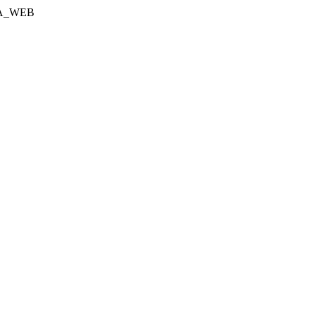
A_WEB