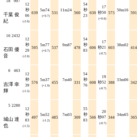
18
997
12
54
17
秒
秒
5m74
11m24
50m16
秒50
639
531
560
630
573
591
千葉 俊
06
23
(+0.7)
(+0.6)
紀
(-2.6)
16
2432
12
54
17
秒
秒
5m77
9m87
38m02
秒21
595
537
478
606
603
414
石田 優
29
83
(+0.7)
(-0.7)
音
(-2.6)
6
463
12
54
19
秒
秒
5m37
7m40
33m06
秒52
576
455
331
608
388
342
吉澤 幸
39
76
(+1.9)
(-0.7)
輝
(-1.5)
5
2280
12
55
20
秒
秒
5m52
7m03
34m65
秒07
497
485
309
566
344
365
城山 達
83
83
(-1.2)
(-0.7)
也
(-1.5)