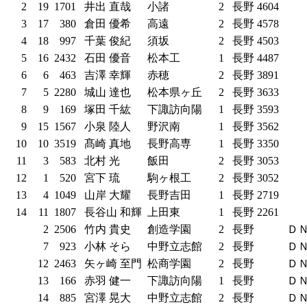
2
19
1701
井出 直哉
小諸
2
長野
4604
3
17
380
倉田 優希
高遠
2
長野
4578
4
18
997
千葉 俊紀
須坂
2
長野
4503
5
16
2432
石田 優音
松本工
1
長野
4487
6
6
463
吉澤 幸輝
赤穂
2
長野
3891
7
5
2280
城山 達也
松本県ヶ丘
2
長野
3633
8
9
169
塚田 千紘
下諏訪向陽
1
長野
3593
9
15
1567
小泉 陸人
野沢南
1
長野
3562
10
10
3519
髙崎 真地
長野高専
1
長野
3350
11
3
583
北村 光
飯田
2
長野
3053
12
1
520
宮下 琉
駒ヶ根工
2
長野
3052
13
4
1049
山岸 大耀
長野吉田
1
長野
2719
14
11
1807
長谷山 和輝
上田東
1
長野
2261
2
2506
竹内 貴史
創造学園
2
長野
Ｄ
7
923
小林 そら
中野立志館
2
長野
Ｄ
12
2463
矢ヶ崎 至門
松商学園
2
長野
Ｄ
13
166
赤羽 健一
下諏訪向陽
1
長野
Ｄ
14
885
宮澤 晃大
中野立志館
2
長野
Ｄ