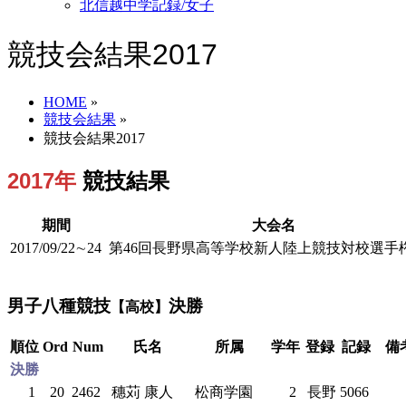
北信越中学記録/女子
競技会結果2017
HOME
»
競技会結果
»
競技会結果2017
2017年
競技結果
期間
大会名
2017/09/22∼24
第46回長野県高等学校新人陸上競技対校選手
男子八種競技
決勝
【高校】
順位
Ord
Num
氏名
所属
学年
登録
記録
備
決勝
1
20
2462
穗苅 康人
松商学園
2
長野
5066