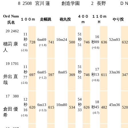
8
2508
宮川 蓮
創造学園
2
長野
Ｄ
Ord
Num
４００
１１０ｍ
１００ｍ
走幅跳
砲丸投
やり投
ｍ
Ｈ
氏名
20
2462
11
51
16
秒
秒
6m69
10m24
52m93
秒89
728
741
500
746
636
632
穗苅 康
62
51
(+1.8)
(+0.6)
人
(-2.6)
19
1701
11
51
17
秒
秒
6m05
8m05
33m36
秒13
697
597
369
746
611
347
井出 直
77
51
(+1.2)
(+0.6)
哉
(-2.6)
17
380
12
54
18
秒
秒
6m13
10m80
45m36
秒45
620
615
534
626
482
520
倉田 優
16
33
(+3.3)
(-0.7)
希
(-2.6)