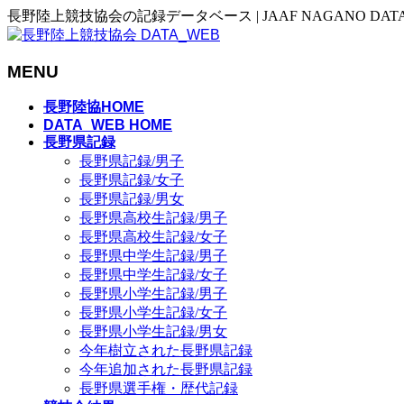
長野陸上競技協会の記録データベース | JAAF NAGANO DAT
MENU
メ
長野陸協HOME
ニ
DATA_WEB HOME
長野県記録
ュ
長野県記録/男子
ー
長野県記録/女子
を
長野県記録/男女
飛
長野県高校生記録/男子
ば
長野県高校生記録/女子
す
長野県中学生記録/男子
長野県中学生記録/女子
長野県小学生記録/男子
長野県小学生記録/女子
長野県小学生記録/男女
今年樹立された長野県記録
今年追加された長野県記録
長野県選手権・歴代記録