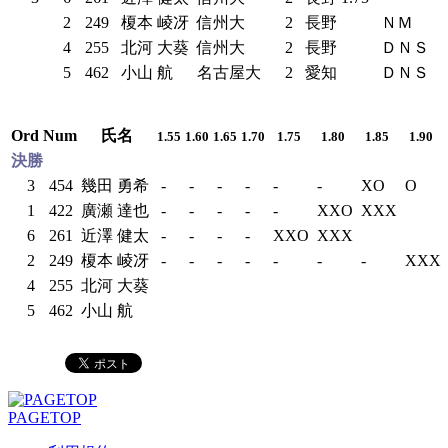
2
249
榎本 崚冴
信州大
2
長野
ＮＭ
4
255
北河 大葵
信州大
2
長野
ＤＮＳ
5
462
小山 航
名古屋大
2
愛知
ＤＮＳ
Ord
Num
氏名
1.55
1.60
1.65
1.70
1.75
1.80
1.85
1.90
決勝
3
454
幾田 勇希
-
-
-
-
-
-
XO
O
1
422
廣瀬 達也
-
-
-
-
-
XXO
XXX
6
261
近澤 健太
-
-
-
-
XXO
XXX
2
249
榎本 崚冴
-
-
-
-
-
-
-
XXX
4
255
北河 大葵
5
462
小山 航
PAGETOP