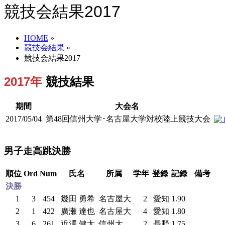
競技会結果2017
HOME
»
競技会結果
»
競技会結果2017
2017年
競技結果
期間
大会名
2017/05/04
第48回信州大学･名古屋大学対校陸上競技大会
男子走高跳決勝
順位
Ord
Num
氏名
所属
学年
登録
記録
備考
決勝
1
3
454
幾田 勇希
名古屋大
2
愛知
1.90
2
1
422
廣瀬 達也
名古屋大
4
愛知
1.80
3
6
261
近澤 健太
信州大
2
長野
1.75