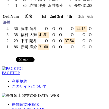
4
1
86
赤司 洋介
浜井場小
6
長野
31.60
Ord
Num
氏名
1st
2nd
3rd
4th
5th
6th
決勝
4
36
藤本 尚斗
O
O
O
O
44.15
O
3
38
福村 大輝
41.51
O
O
O
O
O
2
29
下平 陽斗
O
O
O
37.54
O
O
1
86
赤司 洋介
31.60
O
O
O
O
O
PAGETOP
利用規約
このサイトについて
長野陸協HOME