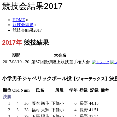
競技会結果2017
HOME
»
競技会結果
»
競技会結果2017
2017年
競技結果
期間
大会名
2017/08/19∼20
第67回飯伊陸上競技選手権大会
小学男子ジャベリックボール投
決
【ヴォーテックス】
順位
Ord
Num
氏名
所属
学年
登録
記録
備考
決勝
1
4
36
藤本 尚斗
下條小
6
長野
44.15
2
3
38
福村 大輝
下條小
4
長野
41.51
3
2
29
下平 陽斗
下條小
4
長野
37.54