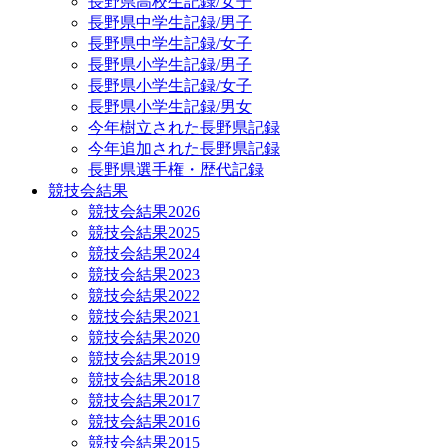
長野県高校生記録/女子
長野県中学生記録/男子
長野県中学生記録/女子
長野県小学生記録/男子
長野県小学生記録/女子
長野県小学生記録/男女
今年樹立された長野県記録
今年追加された長野県記録
長野県選手権・歴代記録
競技会結果
競技会結果2026
競技会結果2025
競技会結果2024
競技会結果2023
競技会結果2022
競技会結果2021
競技会結果2020
競技会結果2019
競技会結果2018
競技会結果2017
競技会結果2016
競技会結果2015