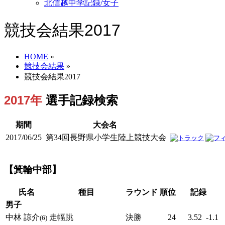
北信越中学記録/女子
競技会結果2017
HOME
»
競技会結果
»
競技会結果2017
2017年
選手記録検索
期間
大会名
2017/06/25
第34回長野県小学生陸上競技大会
【箕輪中部】
氏名
種目
ラウンド
順位
記録
男子
中林 諒介
走幅跳
決勝
24
3.52
-1.1
(6)