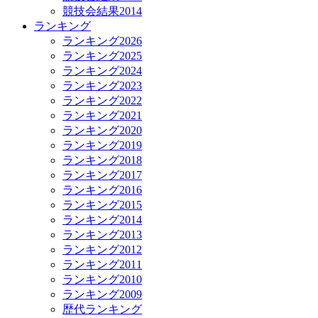
競技会結果2014
ランキング
ランキング2026
ランキング2025
ランキング2024
ランキング2023
ランキング2022
ランキング2021
ランキング2020
ランキング2019
ランキング2018
ランキング2017
ランキング2016
ランキング2015
ランキング2014
ランキング2013
ランキング2012
ランキング2011
ランキング2010
ランキング2009
歴代ランキング