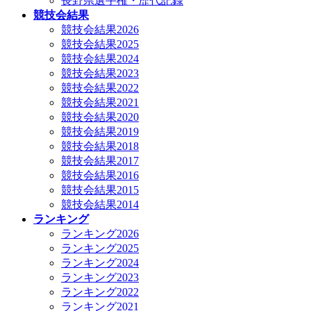
長野県選手権・歴代記録
競技会結果
競技会結果2026
競技会結果2025
競技会結果2024
競技会結果2023
競技会結果2022
競技会結果2021
競技会結果2020
競技会結果2019
競技会結果2018
競技会結果2017
競技会結果2016
競技会結果2015
競技会結果2014
ランキング
ランキング2026
ランキング2025
ランキング2024
ランキング2023
ランキング2022
ランキング2021