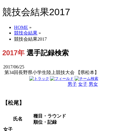
競技会結果2017
HOME
»
競技会結果
»
競技会結果2017
2017年
選手記録検索
2017/06/25
第34回長野県小学生陸上競技大会 【県松本】
男子
女子
男女
【松尾】
種目・ラウンド
氏名
順位・記録
女子