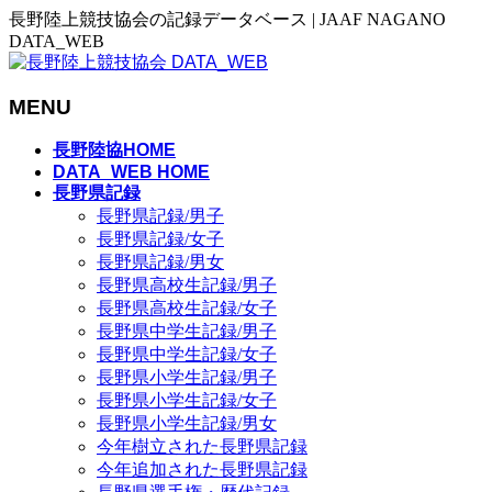
長野陸上競技協会の記録データベース | JAAF NAGANO
DATA_WEB
MENU
メ
長野陸協HOME
ニ
DATA_WEB HOME
長野県記録
ュ
長野県記録/男子
ー
長野県記録/女子
を
長野県記録/男女
飛
長野県高校生記録/男子
ば
長野県高校生記録/女子
す
長野県中学生記録/男子
長野県中学生記録/女子
長野県小学生記録/男子
長野県小学生記録/女子
長野県小学生記録/男女
今年樹立された長野県記録
今年追加された長野県記録