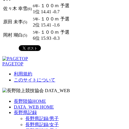
１００ｍ 予選
6年-
佐々木 幸雪
(6)
1位 14.41 -0.7
１００ｍ 予選
5年-
原田 未李
(5)
2位 15.41 -1.6
１００ｍ 予選
5年-
岡村 瑚白
(5)
6位 15.93 -0.3
PAGETOP
利用規約
このサイトについて
長野陸協HOME
DATA_WEB HOME
長野県記録
長野県記録/男子
長野県記録/女子