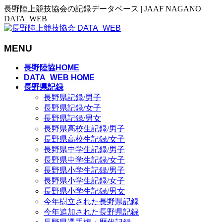
長野陸上競技協会の記録データベース | JAAF NAGANO
DATA_WEB
MENU
メ
長野陸協HOME
ニ
DATA_WEB HOME
長野県記録
ュ
長野県記録/男子
ー
長野県記録/女子
を
長野県記録/男女
飛
長野県高校生記録/男子
ば
長野県高校生記録/女子
す
長野県中学生記録/男子
長野県中学生記録/女子
長野県小学生記録/男子
長野県小学生記録/女子
長野県小学生記録/男女
今年樹立された長野県記録
今年追加された長野県記録