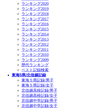
ランキング2020
ランキング2019
ランキング2018
ランキング2017
ランキング2016
ランキング2015
ランキング2014
ランキング2013
ランキング2012
ランキング2011
ランキング2010
ランキング2009
歴代ランキング
ベスト記録検索
東海5県/北信越記録
東海５県記録/男子
東海５県記録/女子
北信越高校記録/男子
北信越高校記録/女子
北信越中学記録/男子
北信越中学記録/女子