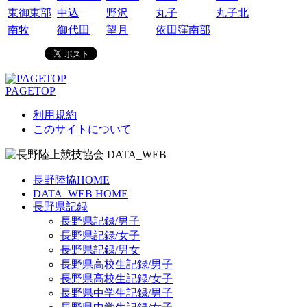
東御東部
中込
野沢
丸子
丸子北
南牧
御代田
望月
依田窪南部
PAGETOP
利用規約
このサイトについて
長野陸協HOME
DATA_WEB HOME
長野県記録
長野県記録/男子
長野県記録/女子
長野県記録/男女
長野県高校生記録/男子
長野県高校生記録/女子
長野県中学生記録/男子