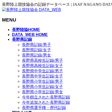
長野陸上競技協会の記録データベース | JAAF NAGANO DAT
MENU
メ
長野陸協HOME
ニ
DATA_WEB HOME
長野県記録
ュ
長野県記録/男子
ー
長野県記録/女子
を
長野県記録/男女
飛
長野県高校生記録/男子
ば
長野県高校生記録/女子
す
長野県中学生記録/男子
長野県中学生記録/女子
長野県小学生記録/男子
長野県小学生記録/女子
長野県小学生記録/男女
今年樹立された長野県記録
今年追加された長野県記録
長野県選手権・歴代記録