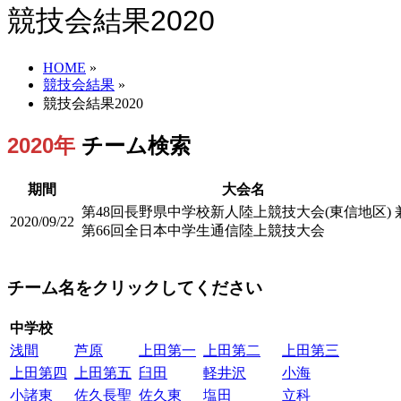
競技会結果2020
HOME
»
競技会結果
»
競技会結果2020
2020年
チーム検索
期間
大会名
第48回長野県中学校新人陸上競技大会(東信地区) 
2020/09/22
第66回全日本中学生通信陸上競技大会
チーム名をクリックしてください
中学校
浅間
芦原
上田第一
上田第二
上田第三
上田第四
上田第五
臼田
軽井沢
小海
小諸東
佐久長聖
佐久東
塩田
立科