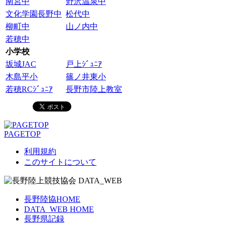
南宮中
野沢温泉中
文化学園長野中
松代中
柳町中
山ノ内中
若穂中
小学校
坂城JAC
戸上ｼﾞｭﾆｱ
木島平小
篠ノ井東小
若穂RCｼﾞｭﾆｱ
長野市陸上教室
PAGETOP
利用規約
このサイトについて
長野陸協HOME
DATA_WEB HOME
長野県記録