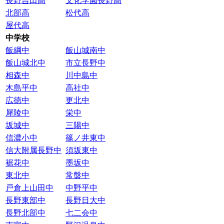
長野吉田高
文化学園長野高
北部高
松代高
屋代高
中学校
飯綱中
飯山城南中
飯山城北中
市立長野中
相森中
川中島中
木島平中
高社中
広徳中
更北中
犀陵中
栄中
坂城中
三陽中
信濃小中
篠ノ井東中
信大附属長野中
須坂東中
裾花中
墨坂中
東北中
常盤中
戸倉上山田中
中野平中
長野東部中
長野日大中
長野北部中
七二会中