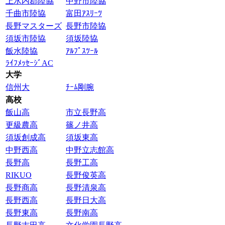
上水内郡陸協
中野市陸協
千曲市陸協
富田ｱｽﾘｰﾂ
長野マスターズ
長野市陸協
須坂市陸協
須坂陸協
飯水陸協
ｱﾙﾌﾟｽﾂｰﾙ
ﾗｲﾌﾒｯｾｰｼﾞAC
大学
信州大
ﾁｰﾑ剛腕
高校
飯山高
市立長野高
更級農高
篠ノ井高
須坂創成高
須坂東高
中野西高
中野立志館高
長野高
長野工高
RIKUO
長野俊英高
長野商高
長野清泉高
長野西高
長野日大高
長野東高
長野南高