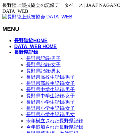
長野陸上競技協会の記録データベース | JAAF NAGANO
DATA_WEB
MENU
メ
長野陸協HOME
ニ
DATA_WEB HOME
長野県記録
ュ
長野県記録/男子
ー
長野県記録/女子
を
長野県記録/男女
飛
長野県高校生記録/男子
ば
長野県高校生記録/女子
す
長野県中学生記録/男子
長野県中学生記録/女子
長野県小学生記録/男子
長野県小学生記録/女子
長野県小学生記録/男女
今年樹立された長野県記録
今年追加された長野県記録