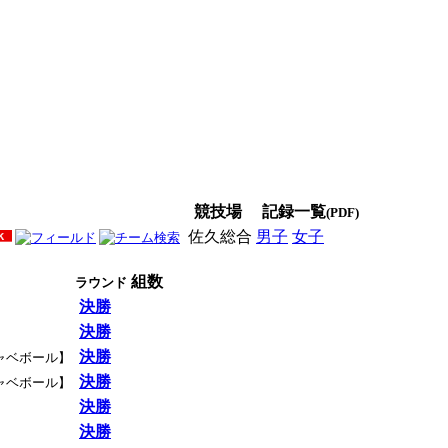
競技場
記録一覧
(PDF)
佐久総合
男子
女子
男女
組数
ラウンド
決勝
決勝
決勝
ャベボール】
決勝
ャベボール】
決勝
決勝