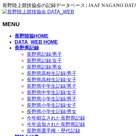
長野陸上競技協会の記録データベース | JAAF NAGANO DAT
MENU
メ
長野陸協HOME
ニ
DATA_WEB HOME
長野県記録
ュ
長野県記録/男子
ー
長野県記録/女子
を
長野県記録/男女
飛
長野県高校生記録/男子
ば
長野県高校生記録/女子
す
長野県中学生記録/男子
長野県中学生記録/女子
長野県小学生記録/男子
長野県小学生記録/女子
長野県小学生記録/男女
今年樹立された長野県記録
今年追加された長野県記録
長野県選手権・歴代記録