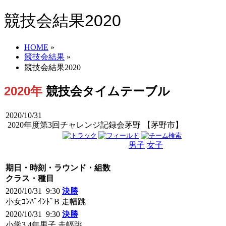
競技会結果2020
HOME
»
競技会結果
»
競技会結果2020
2020年
競技会タイムテーブル
2020/10/31
2020年度第3回チャレンジ記録会茅野 【茅野市】
男子
女子
男女
期日・時刻・ラウンド・組数
クラス・種目
2020/10/31 9:30
決勝
小女ｺﾝﾊﾞｲﾝﾄﾞB 走幅跳
2020/10/31 9:30
決勝
小学3,4年男子 走幅跳