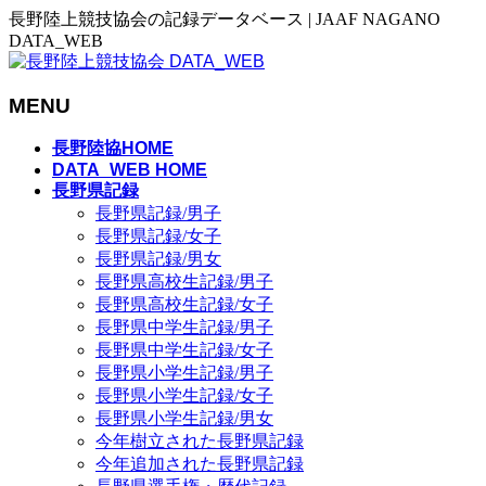
長野陸上競技協会の記録データベース | JAAF NAGANO
DATA_WEB
MENU
メ
長野陸協HOME
ニ
DATA_WEB HOME
長野県記録
ュ
長野県記録/男子
ー
長野県記録/女子
を
長野県記録/男女
飛
長野県高校生記録/男子
ば
長野県高校生記録/女子
す
長野県中学生記録/男子
長野県中学生記録/女子
長野県小学生記録/男子
長野県小学生記録/女子
長野県小学生記録/男女
今年樹立された長野県記録
今年追加された長野県記録