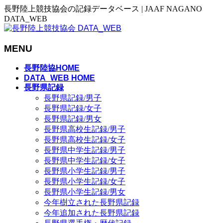
長野陸上競技協会の記録データベース | JAAF NAGANO
DATA_WEB
MENU
メ
長野陸協HOME
ニ
DATA_WEB HOME
長野県記録
ュ
長野県記録/男子
ー
長野県記録/女子
を
長野県記録/男女
飛
長野県高校生記録/男子
ば
長野県高校生記録/女子
す
長野県中学生記録/男子
長野県中学生記録/女子
長野県小学生記録/男子
長野県小学生記録/女子
長野県小学生記録/男女
今年樹立された長野県記録
今年追加された長野県記録