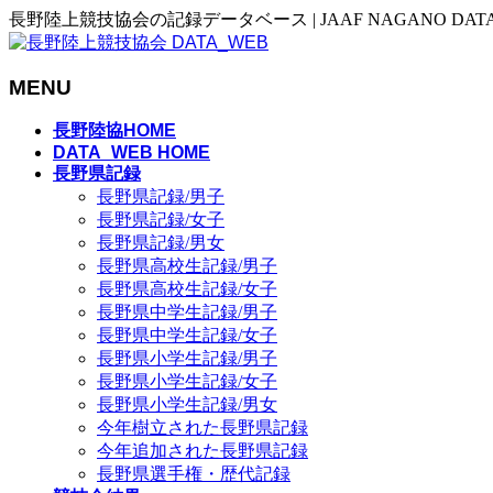
長野陸上競技協会の記録データベース | JAAF NAGANO DAT
MENU
メ
長野陸協HOME
ニ
DATA_WEB HOME
長野県記録
ュ
長野県記録/男子
ー
長野県記録/女子
を
長野県記録/男女
飛
長野県高校生記録/男子
ば
長野県高校生記録/女子
す
長野県中学生記録/男子
長野県中学生記録/女子
長野県小学生記録/男子
長野県小学生記録/女子
長野県小学生記録/男女
今年樹立された長野県記録
今年追加された長野県記録
長野県選手権・歴代記録