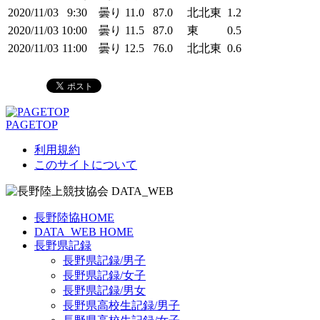
2020/11/03
9:30
曇り
11.0
87.0
北北東
1.2
2020/11/03
10:00
曇り
11.5
87.0
東
0.5
2020/11/03
11:00
曇り
12.5
76.0
北北東
0.6
PAGETOP
利用規約
このサイトについて
長野陸協HOME
DATA_WEB HOME
長野県記録
長野県記録/男子
長野県記録/女子
長野県記録/男女
長野県高校生記録/男子