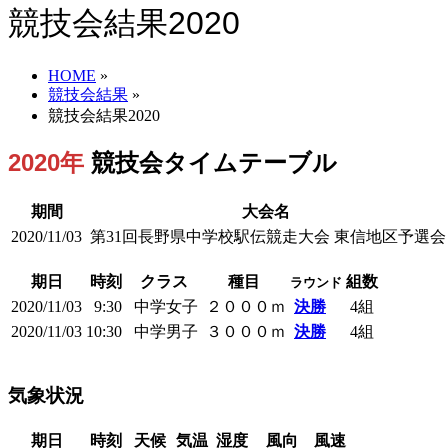
競技会結果2020
HOME
»
競技会結果
»
競技会結果2020
2020年
競技会タイムテーブル
期間
大会名
2020/11/03
第31回長野県中学校駅伝競走大会 東信地区予選会
期日
時刻
クラス
種目
組数
ラウンド
2020/11/03
9:30
中学女子
２０００ｍ
決勝
4組
2020/11/03
10:30
中学男子
３０００ｍ
決勝
4組
気象状況
期日
時刻
天候
気温
湿度
風向
風速