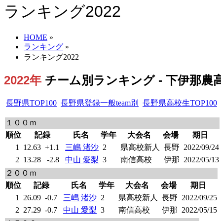
ランキング2022
HOME
»
ランキング
»
ランキング2022
2022年
チーム別ランキング - 下伊那農高 
長野県TOP100
長野県登録一般team別
長野県高校生TOP100
１００ｍ
順位
記録
氏名
学年
大会名
会場
期日
1
12.63
+1.1
三嶋 渚沙
2
県高校新人
長野
2022/09/24
2
13.28
-2.8
中山 愛梨
3
南信高校
伊那
2022/05/13
２００ｍ
順位
記録
氏名
学年
大会名
会場
期日
1
26.09
-0.7
三嶋 渚沙
2
県高校新人
長野
2022/09/25
2
27.29
-0.7
中山 愛梨
3
南信高校
伊那
2022/05/15