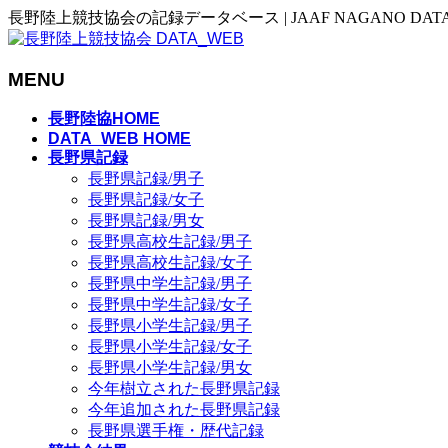
長野陸上競技協会の記録データベース | JAAF NAGANO DAT
MENU
メ
長野陸協HOME
ニ
DATA_WEB HOME
長野県記録
ュ
長野県記録/男子
ー
長野県記録/女子
を
長野県記録/男女
飛
長野県高校生記録/男子
ば
長野県高校生記録/女子
す
長野県中学生記録/男子
長野県中学生記録/女子
長野県小学生記録/男子
長野県小学生記録/女子
長野県小学生記録/男女
今年樹立された長野県記録
今年追加された長野県記録
長野県選手権・歴代記録