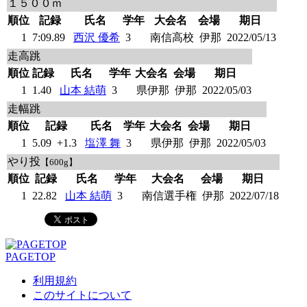
１５００ｍ
順位
記録
氏名
学年
大会名
会場
期日
1
7:09.89
西沢 優希
3
南信高校
伊那
2022/05/13
走高跳
順位
記録
氏名
学年
大会名
会場
期日
1
1.40
山本 結萌
3
県伊那
伊那
2022/05/03
走幅跳
順位
記録
氏名
学年
大会名
会場
期日
1
5.09
+1.3
塩澤 舞
3
県伊那
伊那
2022/05/03
やり投
【600g】
順位
記録
氏名
学年
大会名
会場
期日
1
22.82
山本 結萌
3
南信選手権
伊那
2022/07/18
PAGETOP
利用規約
このサイトについて