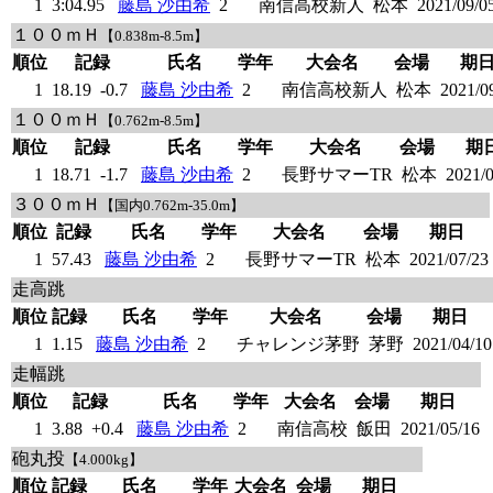
1
3:04.95
藤島 沙由希
2
南信高校新人
松本
2021/09/0
１００ｍＨ
【0.838m-8.5m】
順位
記録
氏名
学年
大会名
会場
期
1
18.19
-0.7
藤島 沙由希
2
南信高校新人
松本
2021/0
１００ｍＨ
【0.762m-8.5m】
順位
記録
氏名
学年
大会名
会場
期
1
18.71
-1.7
藤島 沙由希
2
長野サマーTR
松本
2021/0
３００ｍＨ
【国内0.762m-35.0m】
順位
記録
氏名
学年
大会名
会場
期日
1
57.43
藤島 沙由希
2
長野サマーTR
松本
2021/07/23
走高跳
順位
記録
氏名
学年
大会名
会場
期日
1
1.15
藤島 沙由希
2
チャレンジ茅野
茅野
2021/04/10
走幅跳
順位
記録
氏名
学年
大会名
会場
期日
1
3.88
+0.4
藤島 沙由希
2
南信高校
飯田
2021/05/16
砲丸投
【4.000kg】
順位
記録
氏名
学年
大会名
会場
期日