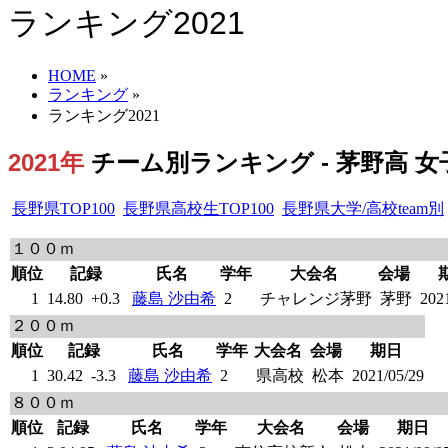
ランキング2021
HOME
»
ランキング
»
ランキング2021
2021年
チーム別ランキング - 茅野高 女子
長野県TOP100
長野県高校生TOP100
長野県大学/高校team別
１００ｍ
順位
記録
氏名
学年
大会名
会場
1
14.80
+0.3
藤島 沙由希
2
チャレンジ茅野
茅野
2021
２００ｍ
順位
記録
氏名
学年
大会名
会場
期日
1
30.42
-3.3
藤島 沙由希
2
県高校
松本
2021/05/29
８００ｍ
順位
記録
氏名
学年
大会名
会場
期日