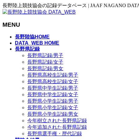
長野陸上競技協会の記録データベース | JAAF NAGANO DAT
MENU
メ
長野陸協HOME
ニ
DATA_WEB HOME
長野県記録
ュ
長野県記録/男子
ー
長野県記録/女子
を
長野県記録/男女
飛
長野県高校生記録/男子
ば
長野県高校生記録/女子
す
長野県中学生記録/男子
長野県中学生記録/女子
長野県小学生記録/男子
長野県小学生記録/女子
長野県小学生記録/男女
今年樹立された長野県記録
今年追加された長野県記録
長野県選手権・歴代記録