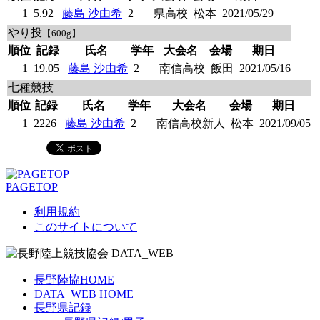
1
5.92
藤島 沙由希
2
県高校
松本
2021/05/29
やり投
【600g】
順位
記録
氏名
学年
大会名
会場
期日
1
19.05
藤島 沙由希
2
南信高校
飯田
2021/05/16
七種競技
順位
記録
氏名
学年
大会名
会場
期日
1
2226
藤島 沙由希
2
南信高校新人
松本
2021/09/05
PAGETOP
利用規約
このサイトについて
長野陸協HOME
DATA_WEB HOME
長野県記録