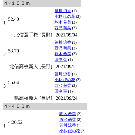
４×１００ｍ
笹川 涼香
(1)
小林 ほの花
(2)
52.40
駒木 希美
(2)
1
西沢 萌栞
(2)
北信選手権 [長野]
2021/09/04
笹川 涼香
(1)
西沢 萌栞
(2)
53.70
駒木 希美
(2)
2
田中 聖
(1)
北信高校新人 [長野]
2021/09/11
笹川 涼香
(1)
小林 ほの花
(2)
55.64
西沢 萌栞
(2)
3
田中 聖
(1)
県高校新人 [長野]
2021/09/24
４×４００ｍ
駒木 希美
(2)
西沢 萌栞
(2)
4:20.52
笹川 涼香
()
1
小林 ほの花
(2)