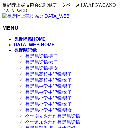
長野陸上競技協会の記録データベース | JAAF NAGANO
DATA_WEB
MENU
メ
長野陸協HOME
ニ
DATA_WEB HOME
長野県記録
ュ
長野県記録/男子
ー
長野県記録/女子
を
長野県記録/男女
飛
長野県高校生記録/男子
ば
長野県高校生記録/女子
す
長野県中学生記録/男子
長野県中学生記録/女子
長野県小学生記録/男子
長野県小学生記録/女子
長野県小学生記録/男女
今年樹立された長野県記録
今年追加された長野県記録