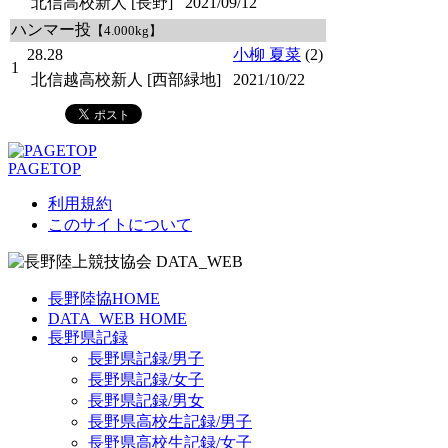
北信高校新人 [長野]
2021/09/12
ハンマー投
【4.000kg】
28.28
小柳 夏菜
(2)
1
北信越高校新人 [西部緑地]
2021/10/22
PAGETOP
利用規約
このサイトについて
長野陸協HOME
DATA_WEB HOME
長野県記録
長野県記録/男子
長野県記録/女子
長野県記録/男女
長野県高校生記録/男子
長野県高校生記録/女子