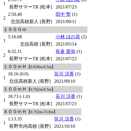
1
長野サマーTR [松本]
2021/07/23
2:50.40
田中 聖
(1)
2
北信高校新人 [長野]
2021/09/11
１５００ｍ
5:16.68
小林 ほの花
(2)
1
北信高校 [長野]
2021/05/14
6:32.11
長倉 亜弥
(1)
2
長野サマーTR [松本]
2021/07/23
１００ｍＨ
【0.838m-8.5m】
18.16 (0.0)
笹川 涼香
(1)
1
北信高校新人 [長野]
2021/09/10
１００ｍＨ
【0.762m-8.5m】
18.73 (-1.0)
笹川 涼香
(1)
1
長野サマーTR [松本]
2021/07/23
４００ｍＨ
【0.762m-35.0m】
1:13.35
笹川 涼香
(1)
1
長野市内高校 [長野]
2021/10/10