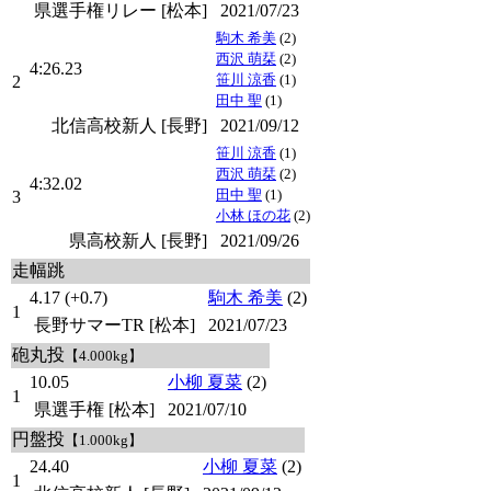
県選手権リレー [松本]
2021/07/23
駒木 希美
(2)
西沢 萌栞
(2)
4:26.23
笹川 涼香
(1)
2
田中 聖
(1)
北信高校新人 [長野]
2021/09/12
笹川 涼香
(1)
西沢 萌栞
(2)
4:32.02
田中 聖
(1)
3
小林 ほの花
(2)
県高校新人 [長野]
2021/09/26
走幅跳
4.17 (+0.7)
駒木 希美
(2)
1
長野サマーTR [松本]
2021/07/23
砲丸投
【4.000kg】
10.05
小柳 夏菜
(2)
1
県選手権 [松本]
2021/07/10
円盤投
【1.000kg】
24.40
小柳 夏菜
(2)
1