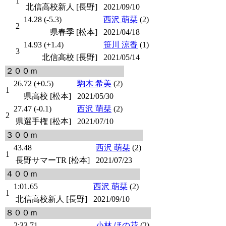
1
北信高校新人 [長野]
2021/09/10
14.28 (-5.3)
西沢 萌栞
(2)
2
県春季 [松本]
2021/04/18
14.93 (+1.4)
笹川 涼香
(1)
3
北信高校 [長野]
2021/05/14
２００ｍ
26.72 (+0.5)
駒木 希美
(2)
1
県高校 [松本]
2021/05/30
27.47 (-0.1)
西沢 萌栞
(2)
2
県選手権 [松本]
2021/07/10
３００ｍ
43.48
西沢 萌栞
(2)
1
長野サマーTR [松本]
2021/07/23
４００ｍ
1:01.65
西沢 萌栞
(2)
1
北信高校新人 [長野]
2021/09/10
８００ｍ
2:33.71
小林 ほの花
(2)