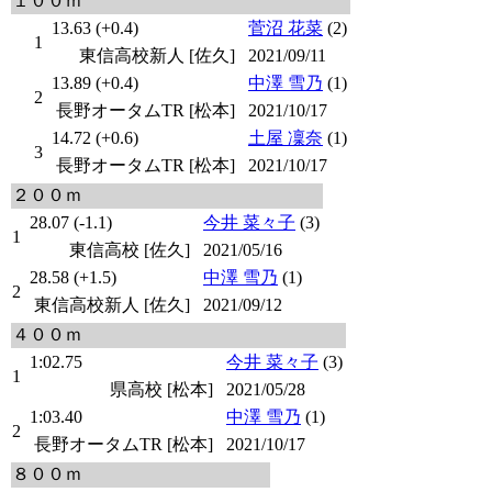
１００ｍ
13.63 (+0.4)
菅沼 花菜
(2)
1
東信高校新人 [佐久]
2021/09/11
13.89 (+0.4)
中澤 雪乃
(1)
2
長野オータムTR [松本]
2021/10/17
14.72 (+0.6)
土屋 凜奈
(1)
3
長野オータムTR [松本]
2021/10/17
２００ｍ
28.07 (-1.1)
今井 菜々子
(3)
1
東信高校 [佐久]
2021/05/16
28.58 (+1.5)
中澤 雪乃
(1)
2
東信高校新人 [佐久]
2021/09/12
４００ｍ
1:02.75
今井 菜々子
(3)
1
県高校 [松本]
2021/05/28
1:03.40
中澤 雪乃
(1)
2
長野オータムTR [松本]
2021/10/17
８００ｍ