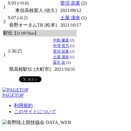
9.93 (+0.6)
菅沼 花菜
(2)
1
東信高校新人 [佐久]
2021/09/12
9.07 (-0.2)
土屋 凜奈
(1)
2
長野オータムTR [松本]
2021/10/17
駅伝
【21.0975km】
中島 優菜
(2)
中澤 雪乃
(1)
1:36:25
菅沼 花菜
(2)
1
土屋 凜奈
(1)
冨沢 花
(3)
県高校駅伝 [大町市]
2021/10/31
PAGETOP
利用規約
このサイトについて