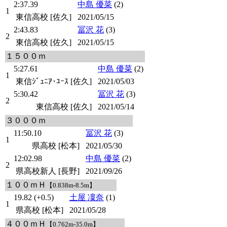
2:37.39
中島 優菜
(2)
1
東信高校 [佐久]
2021/05/15
2:43.83
冨沢 花
(3)
2
東信高校 [佐久]
2021/05/15
１５００ｍ
5:27.61
中島 優菜
(2)
1
東信ｼﾞｭﾆｱ･ﾕｰｽ [佐久]
2021/05/03
5:30.42
冨沢 花
(3)
2
東信高校 [佐久]
2021/05/14
３０００ｍ
11:50.10
冨沢 花
(3)
1
県高校 [松本]
2021/05/30
12:02.98
中島 優菜
(2)
2
県高校新人 [長野]
2021/09/26
１００ｍＨ
【0.838m-8.5m】
19.82 (+0.5)
土屋 凜奈
(1)
1
県高校 [松本]
2021/05/28
４００ｍＨ
【0.762m-35.0m】