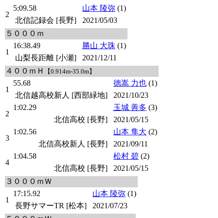
5:09.58
山本 陵弥
(1)
2
北信記録会 [長野]
2021/05/03
５０００ｍ
16:38.49
勝山 大珠
(1)
1
山梨長距離 [小瀬]
2021/12/11
４００ｍＨ
【0.914m-35.0m】
55.68
德嵩 力也
(1)
1
北信越高校新人 [西部緑地]
2021/10/23
1:02.29
玉城 善多
(3)
2
北信高校 [長野]
2021/05/15
1:02.56
山本 隼大
(2)
3
北信高校新人 [長野]
2021/09/11
1:04.58
松村 碧
(2)
4
北信高校 [長野]
2021/05/15
３０００ｍＷ
17:15.92
山本 陵弥
(1)
1
長野サマーTR [松本]
2021/07/23