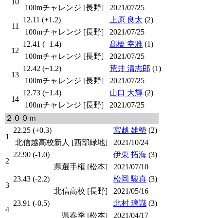
10
100mチャレンジ [長野]
2021/07/25
12.11 (+1.2)
上原 良太
(2)
11
100mチャレンジ [長野]
2021/07/25
12.41 (+1.4)
髙橋 幸雅
(1)
12
100mチャレンジ [長野]
2021/07/25
12.42 (+1.2)
荒井 清志郎
(1)
13
100mチャレンジ [長野]
2021/07/25
12.73 (+1.4)
山口 大輝
(2)
14
100mチャレンジ [長野]
2021/07/25
２００ｍ
22.25 (+0.3)
宮越 雄勢
(2)
1
北信越高校新人 [西部緑地]
2021/10/24
22.90 (-1.0)
伊東 拓海
(3)
2
県選手権 [松本]
2021/07/10
23.43 (-2.2)
松岡 駿真
(3)
3
北信高校 [長野]
2021/05/16
23.91 (-0.5)
北村 璃識
(3)
4
県春季 [松本]
2021/04/17