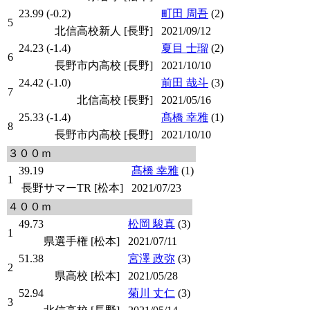
23.99 (-0.2)
町田 周吾
(2)
5
北信高校新人 [長野]
2021/09/12
24.23 (-1.4)
夏目 士瑠
(2)
6
長野市内高校 [長野]
2021/10/10
24.42 (-1.0)
前田 哉斗
(3)
7
北信高校 [長野]
2021/05/16
25.33 (-1.4)
髙橋 幸雅
(1)
8
長野市内高校 [長野]
2021/10/10
３００ｍ
39.19
髙橋 幸雅
(1)
1
長野サマーTR [松本]
2021/07/23
４００ｍ
49.73
松岡 駿真
(3)
1
県選手権 [松本]
2021/07/11
51.38
宮澤 政弥
(3)
2
県高校 [松本]
2021/05/28
52.94
菊川 丈仁
(3)
3