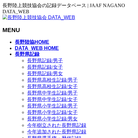
長野陸上競技協会の記録データベース | JAAF NAGANO
DATA_WEB
MENU
メ
長野陸協HOME
ニ
DATA_WEB HOME
長野県記録
ュ
長野県記録/男子
ー
長野県記録/女子
を
長野県記録/男女
飛
長野県高校生記録/男子
ば
長野県高校生記録/女子
す
長野県中学生記録/男子
長野県中学生記録/女子
長野県小学生記録/男子
長野県小学生記録/女子
長野県小学生記録/男女
今年樹立された長野県記録
今年追加された長野県記録