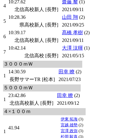
10:27.62
齋藤 黎
(1)
4
北信高校新人 [長野]
2021/09/11
10:28.36
山田 翔
(2)
5
県高校新人 [長野]
2021/09/25
10:39.17
髙橋 孝樹
(2)
6
北信高校新人 [長野]
2021/09/11
10:42.14
大澤 汰暉
(1)
7
北信高校 [長野]
2021/05/15
３０００ｍＷ
14:30.59
田幸 瞭
(2)
1
長野サマーTR [松本]
2021/07/23
５０００ｍＷ
23:42.86
田幸 瞭
(2)
1
北信高校新人 [長野]
2021/09/12
４×１００ｍ
伊東 拓海
(3)
宮越 雄勢
(2)
41.94
宮澤 政弥
(3)
1
松岡 駿真
(3)