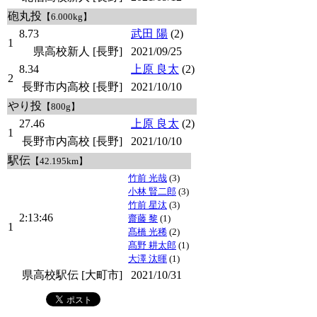
砲丸投
【6.000kg】
8.73
武田 陽
(2)
1
県高校新人 [長野]
2021/09/25
8.34
上原 良太
(2)
2
長野市内高校 [長野]
2021/10/10
やり投
【800g】
27.46
上原 良太
(2)
1
長野市内高校 [長野]
2021/10/10
駅伝
【42.195km】
竹前 光哉
(3)
小林 賢二郎
(3)
竹前 星汰
(3)
2:13:46
齋藤 黎
(1)
1
髙橋 光稀
(2)
髙野 耕太郎
(1)
大澤 汰暉
(1)
県高校駅伝 [大町市]
2021/10/31