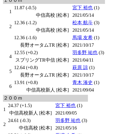
１００ｍ
11.87 (-0.5)
宮下 裕也
(1)
1
中信高校 [松本]
2021/05/14
12.36 (-1.2)
松本 航斗
(3)
2
中信高校 [松本]
2021/05/14
12.36 (-1.6)
馬場 友希
(1)
長野オータムTR [松本]
2021/10/17
12.55 (+0.2)
羽多野 祐也
(3)
4
スプリングTR中信 [松本]
2021/04/11
12.64 (+0.8)
萩原 諒
(1)
5
長野オータムTR [松本]
2021/10/17
13.91 (+0.8)
青木 湊史
(1)
6
中信高校新人 [松本]
2021/09/04
２００ｍ
24.37 (+1.5)
宮下 裕也
(1)
1
中信高校新人 [松本]
2021/09/05
24.61 (-0.3)
羽多野 祐也
(3)
2
中信高校 [松本]
2021/05/16