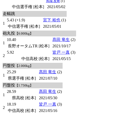
馬場 友希
(1)
中信選手権 [松本]
2021/05/02
走幅跳
5.43 (+1.9)
宮下 裕也
(1)
1
中信選手権 [松本]
2021/05/01
砲丸投
【6.000kg】
10.40
髙田 竜生
(2)
1
長野オータムTR [松本]
2021/10/17
5.92
皆戸 一真
(3)
2
中信高校 [松本]
2021/05/15
円盤投
【2.000kg】
25.29
髙田 竜生
(2)
1
県選手権 [松本]
2021/07/10
円盤投
【1.750kg】
28.59
髙田 竜生
(2)
1
県高校 [松本]
2021/05/30
18.19
皆戸 一真
(3)
2
中信高校 [松本]
2021/05/16