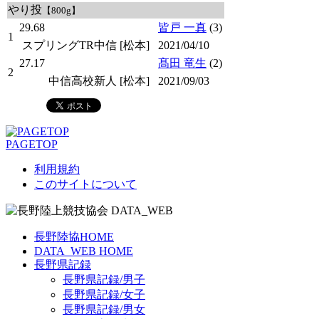
やり投
【800g】
29.68
皆戸 一真
(3)
1
スプリングTR中信 [松本]
2021/04/10
27.17
髙田 竜生
(2)
2
中信高校新人 [松本]
2021/09/03
PAGETOP
利用規約
このサイトについて
長野陸協HOME
DATA_WEB HOME
長野県記録
長野県記録/男子
長野県記録/女子
長野県記録/男女