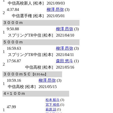
1
中信高校新人 [松本]
2021/09/03
4:37.84
柳澤 昂弥
(3)
2
中信選手権 [松本]
2021/05/01
３０００ｍ
9:50.88
柳澤 昂弥
(3)
1
スプリングTR中信 [松本]
2021/04/10
５０００ｍ
16:59.63
柳澤 昂弥
(3)
1
スプリングTR中信 [松本]
2021/04/11
17:56.87
森田 悠斗
(1)
2
中信高校 [松本]
2021/05/16
３０００ｍＳＣ
【0.914m】
10:59.16
柳澤 昂弥
(3)
1
中信高校 [松本]
2021/05/15
４×１００ｍ
松本 航斗
(3)
宮下 裕也
(1)
47.99
萩原 諒
(1)
1