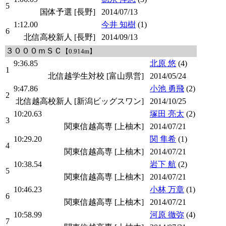
5
国体予選 [長野]
2014/07/13
1:12.00
今井 知樹
(1)
6
北信高校新人 [長野]
2014/09/13
３０００ｍＳＣ
【0.914m】
9:36.85
北原 悠
(4)
1
北信越学生対校 [富山県営]
2014/05/24
9:47.86
小池 勇飛
(2)
2
北信越高校新人 [新潟ビッグスワン]
2014/10/25
10:20.63
塚田 亮太
(2)
3
関東信越高専 [上柚木]
2014/07/21
10:29.20
関 隼希
(1)
4
関東信越高専 [上柚木]
2014/07/21
10:38.54
岩下 航
(2)
5
関東信越高専 [上柚木]
2014/07/21
10:46.23
小林 万章
(1)
6
関東信越高専 [上柚木]
2014/07/21
10:58.99
河原 徹弥
(4)
7