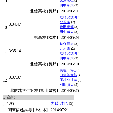
宮澤 優仁
(2)
9
田中 哉太
(3)
北信高校 [長野]
2014/05/11
塩崎 児汰朗
(3)
北原 廉
(2)
3:34.47
依田 泰輝
(3)
10
田中 哉太
(3)
県高校 [松本]
2014/05/24
徳永 淳志
(3)
北原 廉
(2)
3:35.14
塩崎 児汰朗
(3)
11
田中 哉太
(3)
北信高校 [長野]
2014/05/10
長谷川 将己
(5)
白鳥 颯太郎
(4)
3:37.37
岡村 也寸志
(4)
12
村田 貴大
(5)
北信越学生対校 [富山県営]
2014/05/25
走高跳
1.95
岩崎 晴也
(5)
1
関東信越高専 [上柚木]
2014/07/21