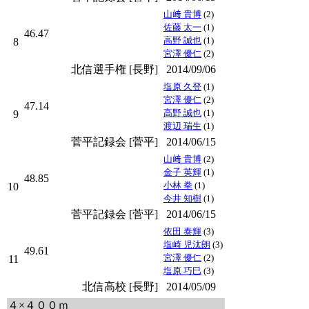
山﨑 貴博
(2)
佐藤 太一
(1)
46.47
高野 誠也
(1)
8
宮澤 優仁
(2)
北信選手権 [長野]
2014/09/06
塩原 久登
(1)
宮澤 優仁
(2)
47.14
高野 誠也
(1)
9
渡辺 瑞生
(1)
菅平記録会 [菅平]
2014/06/15
山﨑 貴博
(2)
金子 英輝
(1)
48.85
小林 拳
(1)
10
今井 知樹
(1)
菅平記録会 [菅平]
2014/06/15
依田 泰輝
(3)
塩崎 児汰朗
(3)
49.61
宮澤 優仁
(2)
11
塩原 巧巳
(3)
北信高校 [長野]
2014/05/09
４×４００ｍ