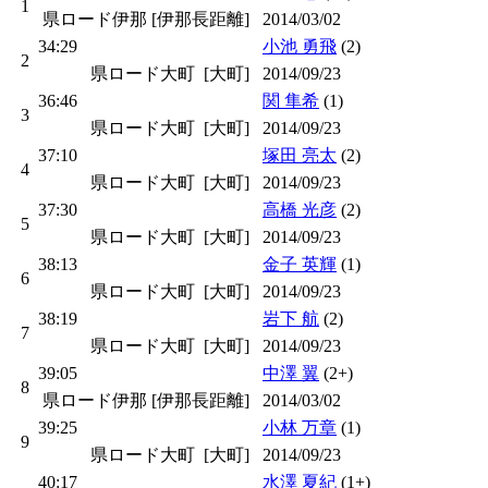
1
県ロード伊那 [伊那長距離]
2014/03/02
34:29
小池 勇飛
(2)
2
県ロード大町 [大町]
2014/09/23
36:46
関 隼希
(1)
3
県ロード大町 [大町]
2014/09/23
37:10
塚田 亮太
(2)
4
県ロード大町 [大町]
2014/09/23
37:30
高橋 光彦
(2)
5
県ロード大町 [大町]
2014/09/23
38:13
金子 英輝
(1)
6
県ロード大町 [大町]
2014/09/23
38:19
岩下 航
(2)
7
県ロード大町 [大町]
2014/09/23
39:05
中澤 翼
(2+)
8
県ロード伊那 [伊那長距離]
2014/03/02
39:25
小林 万章
(1)
9
県ロード大町 [大町]
2014/09/23
40:17
水澤 夏紀
(1+)