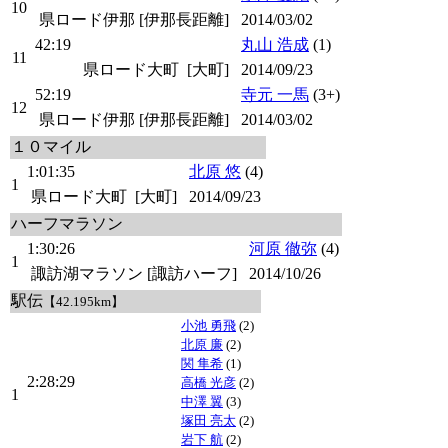
10
県ロード伊那 [伊那長距離]
2014/03/02
42:19
丸山 浩成
(1)
11
県ロード大町 [大町]
2014/09/23
52:19
寺元 一馬
(3+)
12
県ロード伊那 [伊那長距離]
2014/03/02
１０マイル
1:01:35
北原 悠
(4)
1
県ロード大町 [大町]
2014/09/23
ハーフマラソン
1:30:26
河原 徹弥
(4)
1
諏訪湖マラソン [諏訪ハーフ]
2014/10/26
駅伝
【42.195km】
小池 勇飛
(2)
北原 廉
(2)
関 隼希
(1)
2:28:29
高橋 光彦
(2)
1
中澤 翼
(3)
塚田 亮太
(2)
岩下 航
(2)