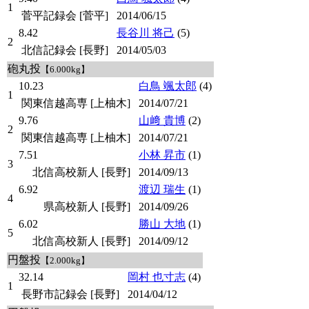
1
菅平記録会 [菅平]
2014/06/15
8.42
長谷川 将己
(5)
2
北信記録会 [長野]
2014/05/03
砲丸投
【6.000kg】
10.23
白鳥 颯太郎
(4)
1
関東信越高専 [上柚木]
2014/07/21
9.76
山﨑 貴博
(2)
2
関東信越高専 [上柚木]
2014/07/21
7.51
小林 昇市
(1)
3
北信高校新人 [長野]
2014/09/13
6.92
渡辺 瑞生
(1)
4
県高校新人 [長野]
2014/09/26
6.02
勝山 大地
(1)
5
北信高校新人 [長野]
2014/09/12
円盤投
【2.000kg】
32.14
岡村 也寸志
(4)
1
長野市記録会 [長野]
2014/04/12