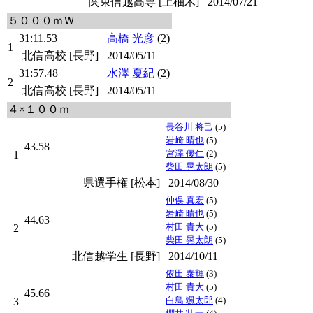
関東信越高専 [上柚木]
2014/07/21
５０００ｍＷ
31:11.53
高橋 光彦
(2)
1
北信高校 [長野]
2014/05/11
31:57.48
水澤 夏紀
(2)
2
北信高校 [長野]
2014/05/11
４×１００ｍ
長谷川 将己
(5)
岩崎 晴也
(5)
43.58
宮澤 優仁
(2)
1
柴田 晃太朗
(5)
県選手権 [松本]
2014/08/30
仲俣 真宏
(5)
岩崎 晴也
(5)
44.63
村田 貴大
(5)
2
柴田 晃太朗
(5)
北信越学生 [長野]
2014/10/11
依田 泰輝
(3)
村田 貴大
(5)
45.66
白鳥 颯太郎
(4)
3