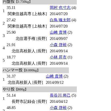
円盤投
【1.750kg】
35.11
岡村 也寸志
(4)
1
関東信越高専 [上柚木]
2014/07/20
27.42
白鳥 颯太郎
(4)
2
関東信越高専 [上柚木]
2014/07/20
25.90
山﨑 貴博
(2)
3
北信選手権 [長野]
2014/09/07
21.91
小森 啓裕
(2)
4
北信高校新人 [長野]
2014/09/14
18.77
小林 昇市
(1)
5
北信高校新人 [長野]
2014/09/14
ハンマー投
【6.000kg】
31.37
山﨑 貴博
(2)
1
北信高校新人 [長野]
2014/09/12
やり投
【800g】
51.14
長谷川 将己
(5)
1
長野市記録会 [長野]
2014/04/12
48.85
小森 啓裕
(2)
2