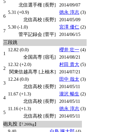
5
北信選手権 [長野]
2014/09/07
5.31 (+0.9)
徳永 淳志
(3)
6
北信高校 [長野]
2014/05/09
5.30 (-1.0)
宮澤 優仁
(2)
7
菅平記録会 [菅平]
2014/06/15
三段跳
12.82 (0.0)
櫻井 壮一
(4)
1
全国高専 [宿毛]
2014/08/21
12.32 (+2.0)
村田 貴大
(5)
2
関東信越高専 [上柚木]
2014/07/21
12.24 (0.0)
田中 哉太
(3)
3
北信高校 [長野]
2014/05/11
11.67 (+1.3)
瀧沢 暢生
(2)
4
北信高校 [長野]
2014/05/11
11.16 (+1.3)
徳永 淳志
(3)
5
北信高校 [長野]
2014/05/11
砲丸投
【7.260kg】
9.40
白鳥 颯太郎
(4)