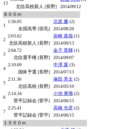
13
北信高校新人 [長野]
2014/09/12
８００ｍ
1:56.05
北原 廉
(2)
1
全国高専 [宿毛]
2014/08/20
2:03.62
岩崎 真哉
(1)
2
北信高校新人 [長野]
2014/09/13
2:04.72
金子 英輝
(1)
3
北信選手権 [長野]
2014/09/07
2:10.69
中澤 翼
(3)
4
国体予選 [長野]
2014/07/13
2:11.36
塚田 亮太
(2)
5
北信高校 [長野]
2014/05/10
2:14.34
小池 勇飛
(2)
6
菅平記録会 [菅平]
2014/06/15
2:25.41
高橋 光彦
(2)
7
菅平記録会 [菅平]
2014/06/15
１５００ｍ