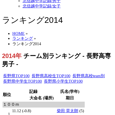
北信越中学記録/男子
北信越中学記録/女子
ランキング2014
HOME
»
ランキング
»
ランキング2014
2014年
チーム別ランキング - 長野高専
男子 -
長野県TOP100
長野県高校生TOP100
長野県高校team別
長野県中学生TOP100
長野県小学生TOP100
記録
氏名(学年)
順位
大会名 (場所)
期日
１００ｍ
11.12 (-0.8)
柴田 晃太朗
(5)
1