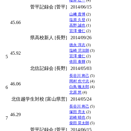
櫻井 壮一
(4)
菅平記録会 [菅平]
2014/06/15
山﨑 貴博
(2)
塩原 久登
(1)
45.66
高野 誠也
(1)
宮澤 優仁
(2)
県高校新人 [長野]
2014/09/26
徳永 淳志
(3)
塩崎 児汰朗
(3)
45.92
宮澤 優仁
(2)
5
依田 泰輝
(3)
北信記録会 [長野]
2014/05/03
長谷川 将己
(5)
岡村 也寸志
(4)
46.06
白鳥 颯太郎
(4)
6
北原 悠
(4)
北信越学生対校 [富山県営]
2014/05/24
長谷川 将己
(5)
塚田 亮太
(2)
46.29
岩崎 晴也
(5)
7
柴田 晃太朗
(5)
菅平記録会 [菅平]
2014/06/15