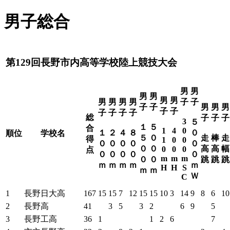
男子総合
第129回長野市内高等学校陸上競技大会
男
男
男
男
男
男
男
男
男
男
子
子
子
子
男
男
男
子
子
子
子
子
子
総
子
子
子
3
５
１
５
合
1
4
0
１
２
４
８
０
順位
学校名
５
０
走
棒
走
得
1
0
0
０
０
０
０
０
０
０
高
高
幅
0
0
0
点
０
０
０
０
０
m
m
m
０
０
跳
跳
跳
ｍ
ｍ
ｍ
ｍ
ｍ
H
H
S
ｍ
ｍ
Ｗ
C
1
長野日大高
167
15
15
7
12
15
15
10
3
14
9
8
6
10
2
長野高
41
3
5
3
2
6
9
5
3
長野工高
36
1
1
2
6
7