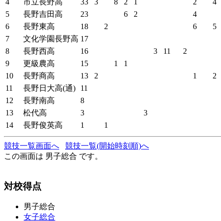
4
市立長野高
33
3
8
2
1
2
4
5
長野吉田高
23
6
2
4
6
長野東高
18
2
6
5
7
文化学園長野高
17
8
長野西高
16
3
11
2
9
更級農高
15
1
1
10
長野商高
13
2
1
2
11
長野日大高(通)
11
12
長野南高
8
13
松代高
3
3
14
長野俊英高
1
1
競技一覧画面へ
競技一覧(開始時刻順)へ
この画面は 男子総合 です。
対校得点
男子総合
女子総合