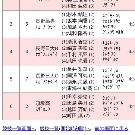
ﾜﾀﾞ ｱｲ
(4)和田 亜依 (3)
(1)杉本 結理 (2)
ｽｷﾞﾓﾄ ﾕﾘ
(2)坂本 絢香 (2)
長野高専
ｻｶﾓﾄ ｱﾔｶ
3
5
4:3
ｶｼﾏ ｻﾜ
ﾅｶﾞﾉｺｳｾﾝ
(3)加島 さわ (2)
ｼﾞｮｳﾜ ﾊﾙｶ
(4)城和 陽香 (2)
(1)清滝 蒼空 (2)
ｷﾖﾀｷ ｿﾗ
(2)綿貫 美咲 (2)
長野日大B
ﾜﾀﾇｷ ﾐｻｷ
4
4
4:3
ﾁﾑﾗ ﾌｳ
ﾅｶﾞﾉﾆﾁﾀﾞｲ
(3)千村 風羽 (1)
ﾀｹﾀﾞ ﾙﾅ
(4)武田 琉愛 (2)
(1)長井 梨華 (3)
ﾅｶﾞｲ ﾘｶ
(2)岡澤 可純 (1)
長野日大C
ｵｶｻﾞﾜ ｶｽﾐ
5
7
4:3
ﾄｸﾅｶﾞ ﾐﾅｷﾞ
ﾅｶﾞﾉﾆﾁﾀﾞｲ
(3)德永 海凪 (1)
ｼｮｳｼﾞ ﾕｱ
(4)東海林 結葵 (3)
(1)田幸 奈緒 (2)
ﾀｺｳ ﾅｵ
(2)田島 美月 (2)
須坂高
ﾀｼﾞﾏ ﾐﾂﾞｷ
6
2
4:4
ｺｼﾀﾞ ﾏﾕ
ｽｻﾞｶｺｳ
(3)越田 万結 (2)
ﾏﾁﾀﾞ ﾘﾝ
(4)町田 凜 (2)
競技一覧画面へ
競技一覧(開始時刻順)へ
前の画面に戻る