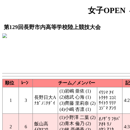
女子OPEN
第129回長野市内高等学校陸上競技大会
順位
ﾚｰﾝ
チーム／メンバー
記
(1)岩嶋 亜依 (1)
ｲﾜｼﾏ ｱｲ
(2)徳武 心海 (1)
長野日大A
ﾄｸﾀｹ ｺｺﾐ
1
3
4:2
ｻｲﾄｳ ﾘﾘﾅ
ﾅｶﾞﾉﾆﾁﾀﾞｲ
(3)齊藤 里莉奈 (2)
ｺｼﾞﾏ ｱﾝﾘ
(4)小嶋 杏凛 (1)
(1)小野澤 二葉 (2)
ｵﾉｻﾞﾜ ﾌﾀﾊﾞ
(2)青木 倫乃 (2)
飯山高
ｱｵｷ ﾘﾉ
2
6
4:3
ﾊﾔｼ ｱﾕｶ
ｲｲﾔﾏｺｳ
(3)林 亜優香 (3)