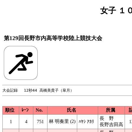
女子 １０
第129回長野市内高等学校陸上競技大会
順位
ﾚｰﾝ
No.
氏名
所属
長 野
林 明奏里 (2)
1
4
751
ﾊﾔｼ ｱｶﾘ
1
長野吉田高