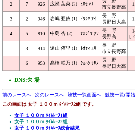
長 野
広瀬 葉菜 (2)
2
7
926
ﾋﾛｾ ﾊﾅ
1
市立長野高
長 野
岩嶋 亜依 (1)
3
2
946
ｲﾜｼﾏ ｱｲ
1
長野日大高
長 野
1
中島 杏 (2)
4
5
810
ﾅｶｼﾞﾏ ｱﾝ
[1
長野高
長 野
遠山 侑里 (1)
3
914
ﾄｵﾔﾏ ﾕﾘ
市立長野高
長 野
髙橋 咲乃 (1)
6
953
ﾀｶﾊｼ ｻｻﾉ
長野日大高
DNS:欠 場
前のレースへ
次のレースへ
競技一覧画面へ
競技一覧(開始
この画面は 女子 １００ｍ ﾀｲﾑﾚｰｽ2組 です。
女子 １００ｍ ﾀｲﾑﾚｰｽ1組
女子 １００ｍ ﾀｲﾑﾚｰｽ2組
女子 １００ｍ ﾀｲﾑﾚｰｽ総合結果