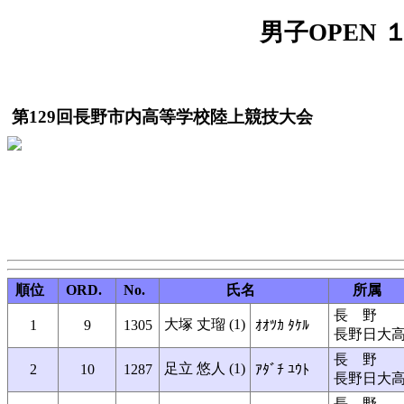
男子OPEN １
第129回長野市内高等学校陸上競技大会
順位
ORD.
No.
氏名
所属
長 野
大塚 丈瑠 (1)
1
9
1305
ｵｵﾂｶ ﾀｹﾙ
長野日大
長 野
足立 悠人 (1)
2
10
1287
ｱﾀﾞﾁ ﾕｳﾄ
長野日大
長 野