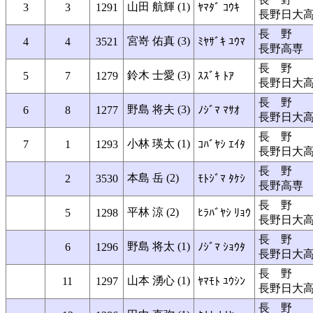
山田 航輝 (1)
3
3
1291
ﾔﾏﾀﾞ ｺｳｷ
長野日大
長 野
宮嵜 佑真 (3)
4
4
3521
ﾐﾔｻﾞｷ ﾕｳﾏ
長野高専
長 野
鈴木 士愛 (3)
5
7
1279
ｽｽﾞｷ ﾄｱ
長野日大
長 野
野島 将夫 (3)
6
8
1277
ﾉｼﾞﾏ ﾏｻｵ
長野日大
長 野
小林 瑛太 (1)
7
1
1293
ｺﾊﾞﾔｼ ｴｲﾀ
長野日大
長 野
本島 岳 (2)
2
3530
ﾓﾄｼﾞﾏ ﾀｹｼ
長野高専
長 野
平林 涼 (2)
5
1298
ﾋﾗﾊﾞﾔｼ ﾘｮｳ
長野日大
長 野
野島 将太 (1)
6
1296
ﾉｼﾞﾏ ｼｮｳﾀ
長野日大
長 野
山本 湧心 (1)
11
1297
ﾔﾏﾓﾄ ﾕｳｼﾝ
長野日大
長 野