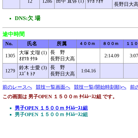
田中 直弥 (1)
12
1286
ﾀﾅｶ ﾅｵﾔ
長野日大
DNS:欠 場
途中時間
No.
氏名
所属
４００ｍ
８００ｍ
１１０
長 野
大塚 丈瑠 (1)
1305
2:14.09
3:0
ｵｵﾂｶ ﾀｹﾙ
長野日大高
長 野
鈴木 士愛 (3)
1279
1:04.16
ｽｽﾞｷ ﾄｱ
長野日大高
前のレースへ
競技一覧画面へ
競技一覧(開始時刻順)へ
前
この画面は 男子OPEN １５００ｍ ﾀｲﾑﾚｰｽ2組 です。
男子OPEN １５００ｍ ﾀｲﾑﾚｰｽ1組
男子OPEN １５００ｍ ﾀｲﾑﾚｰｽ2組