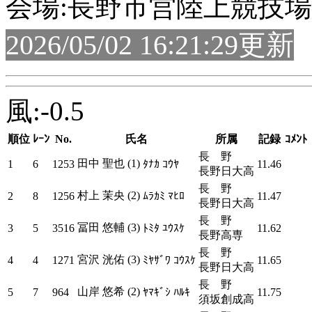
会場:長野市営陸上競技場
2026/05/02 16:21:29更新
風:-0.5
順位
ﾚｰﾝ
No.
氏名
所属
記録
ｺﾒﾝﾄ
長 野
田中 聖也 (1)
1
6
1253
ﾀﾅｶ ｺｳﾔ
11.46
長野日大高
長 野
村上 茉央 (2)
2
8
1256
ﾑﾗｶﾐ ﾏﾋﾛ
11.47
長野日大高
長 野
冨田 悠輔 (3)
3
5
3516
ﾄﾐﾀ ﾕｳｽｹ
11.62
長野高専
長 野
宮沢 洸佑 (3)
4
4
1271
ﾐﾔｻﾞﾜ ｺｳｽｹ
11.65
長野日大高
長 野
山岸 悠希 (2)
5
7
964
ﾔﾏｷﾞｼ ﾊﾙｷ
11.75
須坂創成高