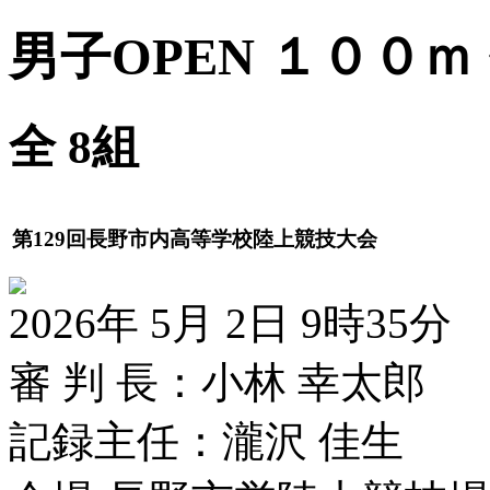
男子OPEN １００ｍ ﾀ
全 8組
第129回長野市内高等学校陸上競技大会
2026年 5月 2日 9時35分
審 判 長：小林 幸太郎
記録主任：瀧沢 佳生