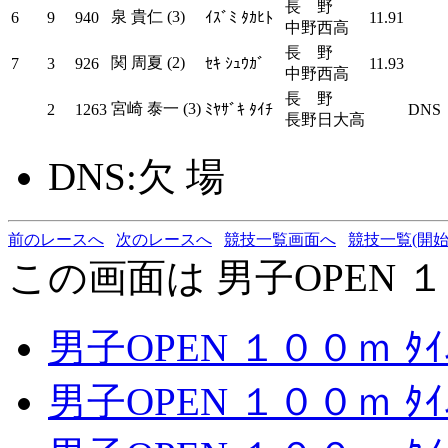
長 野
泉 貴仁 (3)
6
9
940
ｲｽﾞﾐ ﾀｶﾋﾄ
11.91
中野西高
長 野
関 周夏 (2)
7
3
926
ｾｷ ｼｭｳｶﾞ
11.93
中野西高
長 野
宮崎 泰一 (3)
2
1263
ﾐﾔｻﾞｷ ﾀｲﾁ
DNS
長野日大高
DNS:欠 場
前のレースへ
次のレースへ
競技一覧画面へ
競技一覧(開始
この画面は 男子OPEN １０
男子OPEN １００ｍ ﾀｲ
男子OPEN １００ｍ ﾀｲ