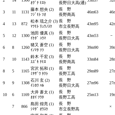
2
14
1306
55m37
52
ｵｸﾞﾁ ﾋﾛﾄ
長野日大高(通)
長 野
藤本 想央 (2)
3
11
1131
46m63
46
ﾌｼﾞﾓﾄ ｿｵ
長野商高
長 野
松本 琉之介 (3)
4
13
872
43m95
42
ﾏﾂﾓﾄ ﾘｭｳﾉｽｹ
市立長野高
長 野
池田 優真 (3)
－
5
12
1300
43m53
ｲｹﾀﾞ ﾕｳﾏ
長野日大高
長 野
猪又 蒼空 (1)
6
8
1260
39m90
39
ｲﾉﾏﾀ ｿﾗ
長野日大高
長 野
鈴木 千宏 (3)
7
10
1143
33m84
28
ｽｽﾞｷ ﾁﾋﾛ
長野商高
長 野
宮沢 拓和 (1)
8
5
1165
29m89
27
ﾐﾔｻﾞﾜ ﾀｸﾄ
長野工高
長 野
石川 玄 (2)
9
9
1308
27m96
27
ｲｼｶﾜ ﾊﾙ
長野日大高
長 野
大井 蒼太 (1)
10
6
1169
25m13
19
ｵｵｲ ｿｳﾀ
長野工高
長 野
島田 煌亮 (1)
7
866
×
ｼﾏﾀﾞ ｵｳｽｹ
市立長野高