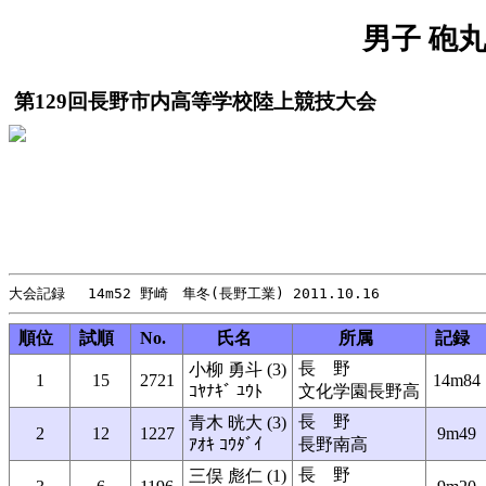
男子 砲丸投
第129回長野市内高等学校陸上競技大会
順位
試順
No.
氏名
所属
記録
長 野
小柳 勇斗 (3)
1
15
2721
14m84
ｺﾔﾅｷﾞ ﾕｳﾄ
文化学園長野高
長 野
青木 晄大 (3)
2
12
1227
9m49
ｱｵｷ ｺｳﾀﾞｲ
長野南高
長 野
三俣 彪仁 (1)