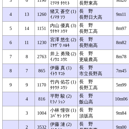
3
6
1196
9m20
ﾐﾂﾏﾀ ﾀｹﾋﾄ
長野東高
長 野
猪又 蒼空 (1)
4
13
1260
9m11
ｲﾉﾏﾀ ｿﾗ
長野日大高
長 野
内山 優真 (3)
5
14
1151
8m97
ｳﾁﾔﾏ ﾕｳﾏ
長野工高
長 野
宮澤 悠生 (2)
6
11
1230
8m82
ﾐﾔｻﾞﾜ ﾊﾙｷ
長野南高
長 野
井上 勇飛 (2)
7
8
2763
8m78
ｲﾉｳｴ ﾕｳﾋ
更級農高
長 野
伊藤 真 (1)
8
7
865
7m45
ｲﾄｳ ﾏｺﾄ
市立長野高
長 野
竹内 佑芯 (1)
9
9
1170
5m99
ﾀｹｳﾁ ﾕｳｼ
長野工高
長 野
平野 駿 (2)
4
816
10m06
ﾋﾗﾉ ｼｭﾝ
飯山高
長 野
小林 憧弥 (1)
3
1004
9m84
ｺﾊﾞﾔｼ ﾄｳﾔ
須坂高
長 野
伊藤 漣 (2)
2
3532
9m00