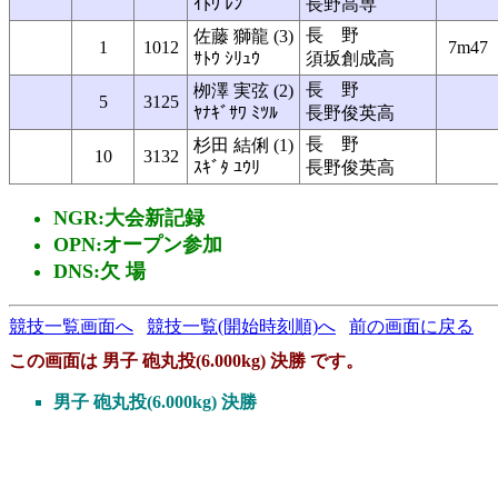
ｲﾄｳ ﾚﾝ
長野高専
長 野
佐藤 獅龍 (3)
1
1012
7m47
ｻﾄｳ ｼﾘｭｳ
須坂創成高
長 野
栁澤 実弦 (2)
5
3125
ﾔﾅｷﾞｻﾜ ﾐﾂﾙ
長野俊英高
長 野
杉田 結俐 (1)
10
3132
ｽｷﾞﾀ ﾕｳﾘ
長野俊英高
NGR:大会新記録
OPN:オープン参加
DNS:欠 場
競技一覧画面へ
競技一覧(開始時刻順)へ
前の画面に戻る
この画面は 男子 砲丸投(6.000kg) 決勝 です。
男子 砲丸投(6.000kg) 決勝