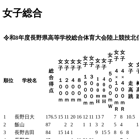
女子総合
令和8年度長野県高等学校総合体育大会陸上競技北
女
女
女
女
女
子
子
女
女
女
女
女
女
子
子
子
女
子
子
子
子
子
子
総
４
４
子
５
１
３
×
×
合
1
4
１
２
４
８
０
順位
学校名
１
４
５
０
走
得
0
0
０
０
０
０
０
０
０
０
０
高
0
0
点
０
０
０
０
０
m
m
０
０
０
０
跳
ｍ
ｍ
ｍ
ｍ
ｍ
H
H
ｍ
ｍ
ｍ
ｍ
Ｗ
Ｒ
Ｒ
1
長野日大
176.5
15
11
20
16
12
11
13
7
7
8
10.5
2
飯山
87
2
2
1
1
3
2
5
4
1
3
長野吉田
84
15
14
1
9
15
5
8
6
8