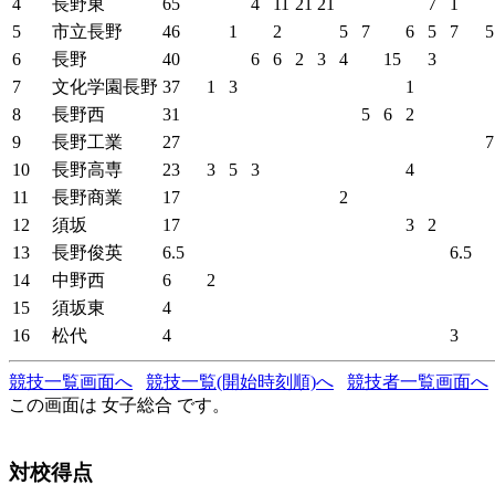
4
長野東
65
4
11
21
21
7
1
5
市立長野
46
1
2
5
7
6
5
7
5
6
長野
40
6
6
2
3
4
15
3
7
文化学園長野
37
1
3
1
8
長野西
31
5
6
2
9
長野工業
27
7
10
長野高専
23
3
5
3
4
11
長野商業
17
2
12
須坂
17
3
2
13
長野俊英
6.5
6.5
14
中野西
6
2
15
須坂東
4
16
松代
4
3
競技一覧画面へ
競技一覧(開始時刻順)へ
競技者一覧画面へ
この画面は 女子総合 です。
対校得点