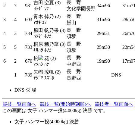
長 野
吉田 空夏 (3)
2
7
981
34m96
31m7
ﾖｼﾀﾞ ｿﾅ
文化学園長野
長 野
青木 倖乃 (2)
3
4
603
31m96
28m5
ｱｵｷ ｺﾉ
飯山
長 野
原田 帆乃果 (3)
4
3
734
29m31
26m7
ﾊﾗﾀﾞ ﾎﾉｶ
須坂
長 野
桐原 穂乃華 (3)
5
5
733
25m30
22m5
ｷﾘﾊﾗ ﾎﾉｶ
須坂
長 野
松
花 (2)
6
2
670
19m90
17m0
中野西
ﾏﾂﾊｼ ﾊﾅ
長 野
矢嶋 涼帆 (2)
1
789
DNS
ﾔｼﾞﾏ ｽｽﾞﾎ
長野西
DNS:欠 場
競技一覧画面へ
競技一覧(開始時刻順)へ
競技者一覧画面へ
この画面は 女子 ハンマー投(4.000kg) 決勝 です。
女子 ハンマー投(4.000kg) 決勝