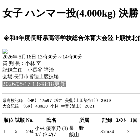
女子 ハンマー投(4.000kg) 決勝
令和8年度長野県高等学校総合体育大会陸上競技北
2026年 5月16日 13時30分～14時00分
審 判 長：小林 至
記録主任：小長谷 祥治
会場:長野市営陸上競技場
2026/05/17 13:48:18更新
県高校記録　(HR) 47m97 坂井 美藍(上田染谷丘) 2019

順位
試順
No.
氏名
所属
記録
ｺﾒﾝﾄ
1回
長 野
小林 優季乃 (3)
1
6
594
35m34
×
ｺﾊﾞﾔｼ ﾕｷﾉ
飯山