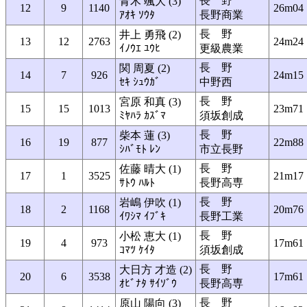
長 野
青木 颯大 (3)
12
9
1140
26m04
ｱｵｷ ｿｳﾀ
長野商業
長 野
井上 勇飛 (2)
13
12
2763
24m24
ｲﾉｳｴ ﾕｳﾋ
更級農業
長 野
関 周夏 (2)
14
7
926
24m15
ｾｷ ｼｭｳｶﾞ
中野西
長 野
宮原 和真 (3)
15
15
1013
23m71
ﾐﾔﾊﾗ ｶｽﾞﾏ
須坂創成
長 野
柴本 蓮 (3)
16
19
877
22m88
ｼﾊﾞﾓﾄ ﾚﾝ
市立長野
長 野
佐藤 晴大 (1)
17
1
3525
21m17
ｻﾄｳ ﾊﾙﾄ
長野高専
長 野
岩嶋 伊吹 (1)
18
2
1168
20m76
ｲﾜｼﾏ ｲﾌﾞｷ
長野工業
長 野
小松 恵大 (1)
19
4
973
17m61
ｺﾏﾂ ｹｲﾀ
須坂創成
長 野
大日方 才造 (2)
20
6
3538
17m61
ｵﾋﾞﾅﾀ ｻｲｿﾞｳ
長野高専
長 野
原山 陽向 (3)