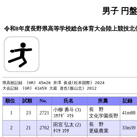
男子 円盤投
令和8年度長野県高等学校総合体育大会陸上競技北
県高校記録　(HR) 45m26 井澤 眞成(松本国際) 2024

順位
試順
No.
氏名
所属
記録
長 野
小柳 勇斗 (3)
1
23
2721
41m88
ｺﾔﾅｷﾞ ﾕｳﾄ
文化学園長野
長 野
田宮 弘太 (2)
2
21
2762
33m39
ﾀﾐﾔ ｺｳﾀ
更級農業