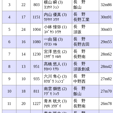
長 野
横山 瞬 (3)
3
22
803
32m86
ﾖｺﾔﾏ ｼｭﾝ
飯山
長 野
内山 優真 (3)
4
17
1151
30m91
ｳﾁﾔﾏ ﾕｳﾏ
長野工業
長 野
小林 憧弥 (1)
5
24
1004
30m03
ｺﾊﾞﾔｼ ﾄｳﾔ
須坂
長 野
一由 陽 (3)
6
16
1080
29m55
ｲﾁﾖｼ ﾊﾙ
長野吉田
長 野
宮澤 悠生 (2)
7
14
1230
28m62
ﾐﾔｻﾞﾜ ﾊﾙｷ
長野南
長 野
髙橋 悠人 (1)
8
13
951
28m42
ﾀｶﾊｼ ﾋｻﾄ
須坂創成
長 野
六川 隼心 (3)
9
10
935
27m82
ﾛｸｶﾞﾜ ｼｭﾝｺﾞ
中野西
長 野
南雲 獅悠 (2)
10
18
811
27m70
ﾅｸﾞﾓ ｼｭｳ
飯山
長 野
青木 晄大 (3)
11
20
1227
26m78
ｱｵｷ ｺｳﾀﾞｲ
長野南