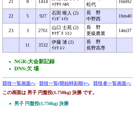
21
8
1414
16m92
ﾊﾗﾔﾏ ﾊﾙﾋ
松代
長 野
石田 唯人 (2)
22
5
927
16m40
ｲｼﾀﾞﾕｲﾄ
中野西
長 野
山口 士苑 (2)
23
3
2761
14m37
ﾔﾏｸﾞﾁ ｼｴﾝ
更級農業
長 野
伊藤 漣 (2)
11
3532
ｲﾄｳ ﾚﾝ
長野高専
NGR:大会新記録
DNS:欠 場
競技一覧画面へ
競技一覧(開始時刻順)へ
競技者一覧画面へ
この画面は 男子 円盤投(1.750kg) 決勝 です。
男子 円盤投(1.750kg) 決勝